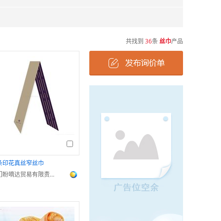
共找到
36
条
丝巾
产品
条印花真丝窄丝巾
厦门盼嘀达贸易有限责任公司