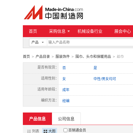
首页
采购信息
机械设备行业
展会中心
产品
首页
产品目录
服装饰件
围巾、头巾和保暖用品
丝巾
>
>
>
>
是否有现货：
否
是
适用性别：
女
中性/男女均可
适用年龄段：
成年
编织方法：
经编
产品信息
公司信息
百销通会员
列表
大图