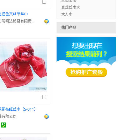
丝绸围巾
真丝丝巾大
色撞色真丝窄丝巾
大方巾
厦门盼嘀达贸易有限责任公司
热门产品
家花布红丝巾（S-011）
錦有限公司