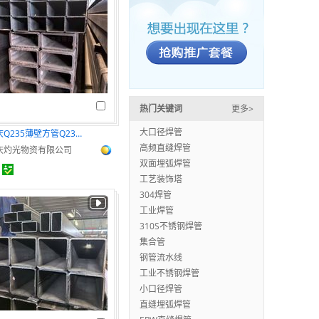
热门关键词
更多>
大口径焊管
重庆Q235薄壁方管Q235B小口径矩管现货
高频直缝焊管
庆灼光物资有限公司
双面埋弧焊管
工艺装饰塔
304焊管
工业焊管
310S不锈钢焊管
集合管
钢管流水线
工业不锈钢焊管
小口径焊管
直缝埋弧焊管