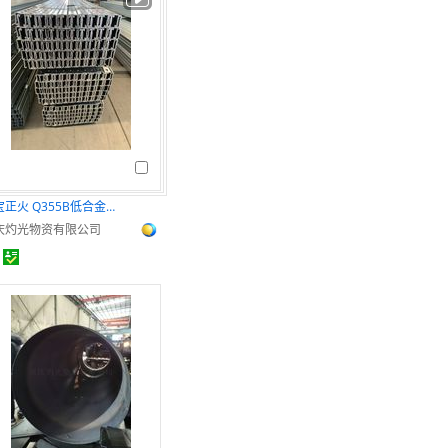
邯宝正火 Q355B低合金钢 型号齐全 厂家直销
庆灼光物资有限公司