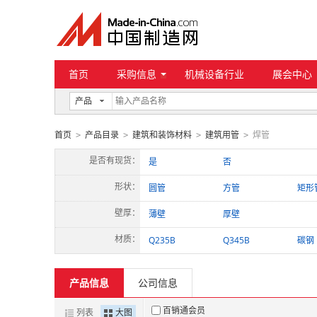
首页
采购信息
机械设备行业
展会中心
产品
首页
产品目录
建筑和装饰材料
建筑用管
焊管
>
>
>
>
是否有现货：
是
否
形状：
圆管
方管
矩形
壁厚：
薄壁
厚壁
材质：
Q235B
Q345B
碳钢
产品信息
公司信息
百销通会员
列表
大图