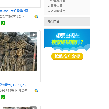
ERW直缝焊管
大直缝焊管
庆Q355C方矩管供应商
固态高频焊管
庆灼光物资有限公司
热门产品
耐低温焊管Q355B Q235B直缝焊管脚手架管
城市鸿金管材有限公司