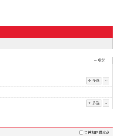
展开
收起
多选
多选
合并相同供应商