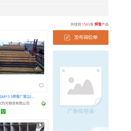
共找到
1563
条
焊管
产品
贵阳48*3.5焊管厂家Q235B材质国标钢管
庆灼光物资有限公司