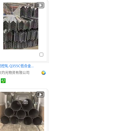
普阳控轧 Q355C低合金钢 品质保证 库存充足
庆灼光物资有限公司