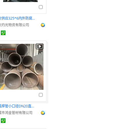
重庆供应325*6内外防腐饮用水用螺旋钢管
庆灼光物资有限公司
埋弧焊管小口径DN20直缝焊管Q235B高频焊管
城市鸿金管材有限公司