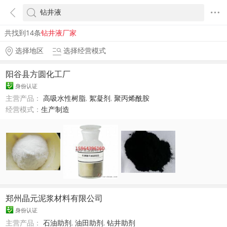
共找到14条
钻井液厂家
选择地区
选择经营模式
阳谷县方圆化工厂
身份认证
主营产品：
高吸水性树脂
,
絮凝剂
,
聚丙烯酰胺
经营模式：
生产制造
郑州晶元泥浆材料有限公司
身份认证
主营产品：
石油助剂
,
油田助剂
,
钻井助剂