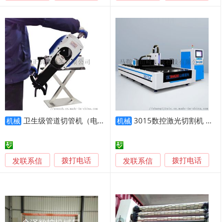
卫生级管道切管机（电动管道切管机）GF锯割管器）
3015数控激光切割机 山崎激光切割机
机械
机械
发联系信
发联系信
拨打电话
拨打电话