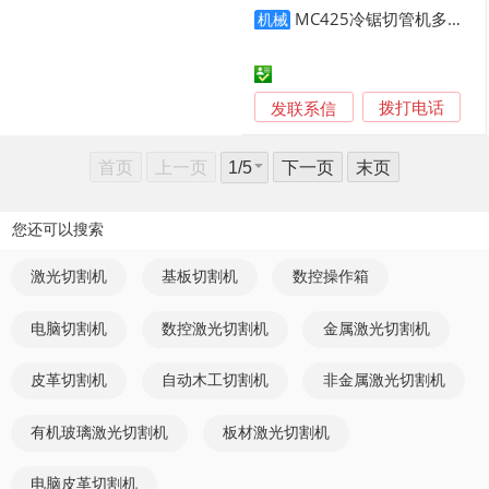
MC425冷锯切管机多型机头电机总成
机械
发联系信
拨打电话
首页
上一页
下一页
末页
您还可以搜索
激光切割机
基板切割机
数控操作箱
电脑切割机
数控激光切割机
金属激光切割机
皮革切割机
自动木工切割机
非金属激光切割机
有机玻璃激光切割机
板材激光切割机
电脑皮革切割机