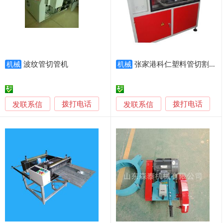
波纹管切管机
张家港科仁塑料管切割机
机械
机械
发联系信
发联系信
拨打电话
拨打电话