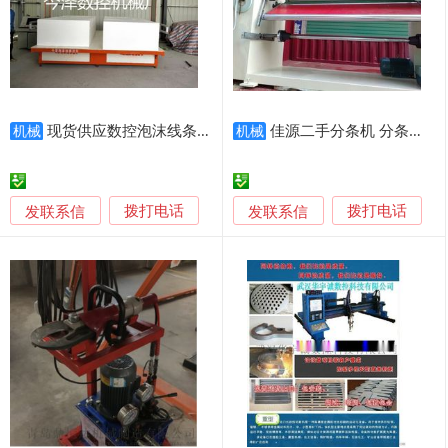
现货供应数控泡沫线条切割机
佳源二手分条机 分条机 胶带机胶带生产机二手复卷机
机械
机械
发联系信
发联系信
拨打电话
拨打电话