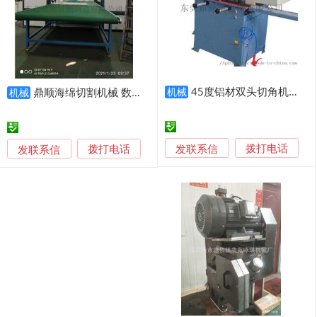
45度铝材双头切角机（ZG-350SA2）
鼎顺海绵切割机械 数控切割机 CNC海绵电脑切割机
机械
机械
发联系信
发联系信
拨打电话
拨打电话