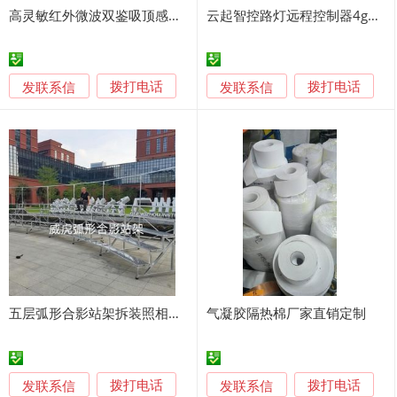
高灵敏红外微波双鉴吸顶感应器6米安装高度感应开关
云起智控路灯远程控制器4g无线9路智能控制模块
发联系信
发联系信
拨打电话
拨打电话
五层弧形合影站架拆装照相架子
气凝胶隔热棉厂家直销定制
发联系信
发联系信
拨打电话
拨打电话