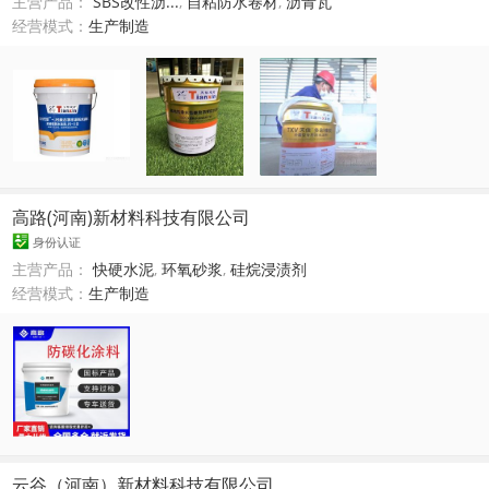
主营产品：
SBS改性沥...
,
自粘防水卷材
,
沥青瓦
经营模式：
生产制造
高路(河南)新材料科技有限公司
身份认证
主营产品：
快硬水泥
,
环氧砂浆
,
硅烷浸渍剂
经营模式：
生产制造
云谷（河南）新材料科技有限公司