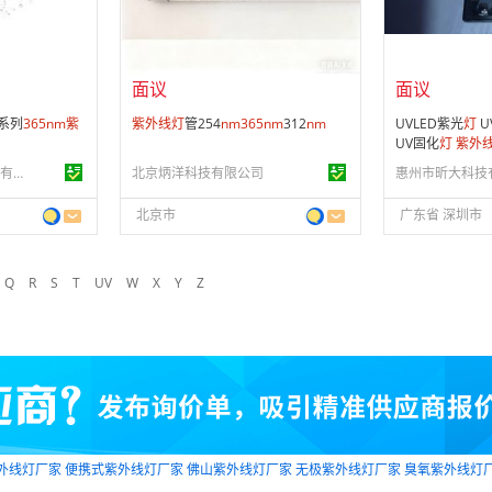
供应产品：
16 条
供应产品：
12 
面议
面议
系列
365
nm
紫
紫外线
灯
管254
nm
365
nm
312
nm
UVLED紫光
灯
U
UV固化
灯
紫外
沈阳宇时先锋检测仪器有限公司
北京炳洋科技有限公司
惠州市昕大科技
北京市
广东省 深圳市
Q
R
S
T
UV
W
X
Y
Z
紫外线灯厂家
便携式紫外线灯厂家
佛山紫外线灯厂家
无极紫外线灯厂家
臭氧紫外线灯