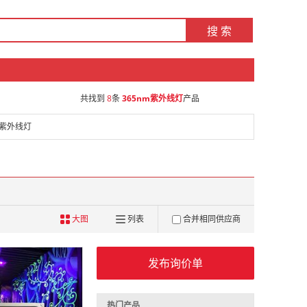
搜 索
共找到
8
条
365nm紫外线灯
产品
紫外线灯
大图
列表
合并相同供应商
发布询价单
热门产品