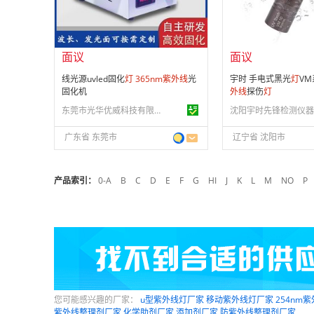
供应产品：
38 条
供应产品：
15 条
面议
面议
线光源uvled固化
灯
365
nm
紫外线
光
宇时 手电式黑光
灯
VM
固化机
外线
探伤
灯
东莞市光华优威科技有限公司
广东省 东莞市
辽宁省 沈阳市
产品索引：
0-A
B
C
D
E
F
G
HI
J
K
L
M
NO
P
您可能感兴趣的厂家：
u型紫外线灯厂家
移动紫外线灯厂家
254nm
紫外线整理剂厂家
化学助剂厂家
添加剂厂家
防紫外线整理剂厂家