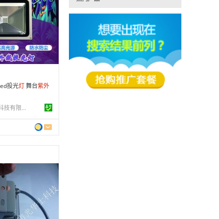
 年
制造
3-10-09
条
led投光
灯
舞台
紫外
东莞市光华优威科技有限公司
0 年
制造
2-11-28