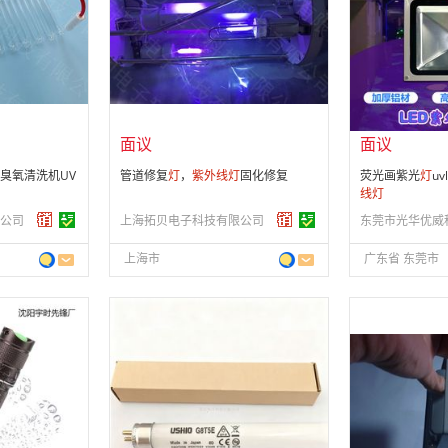
会员注册：
第 14 年
会员注册：
第 3
经营模式：
生产制造
经营模式：
生产
27
成立日期：
2012-12-27
成立日期：
202
供应产品：
175 条
供应产品：
38 
面议
面议
臭氧清洗机UV
管道修复
灯
，
紫外线
灯
固化修复
荧光画紫光
灯
uv
线
灯
公司
上海拓贝电子科技有限公司
上海市
广东省 东莞市
面议
面议
会员注册：
第 8 年
会员注册：
第 1
经营模式：
贸易批发
经营模式：
生产
11
成立日期：
2004-11-16
成立日期：
201