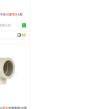
双卡压
90
度
弯头
A型
有限公司
 年
制造
9-11-07
条
PH
弯头
热熔承插/对焊