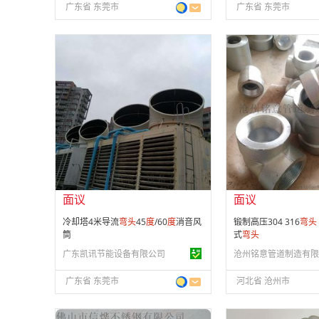
广东省 东莞市
广东省 东莞市
面议
面议
会员注册：
第 12 年
会员注册：
第 10 年
经营模式：
生产制造
经营模式：
生产制造
成立日期：
2012-03-28
成立日期：
2017-05-
供应产品：
50 条
供应产品：
49 条
面议
面议
冷却塔4米导流
弯头
45
度
/60
度
消音风
锻制高压304 316
弯头
筒
式
弯头
广东凯讯节能设备有限公司
沧州铭意管道制造有限
广东省 东莞市
河北省 沧州市