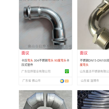
面议
面议
会员注册：
第 10 年
会员注册：
第 3 年
经营模式：
生产制造
经营模式：
生产制造
成立日期：
2015-01-08
成立日期：
2020-12-
供应产品：
62 条
供应产品：
4 条
面议
面议
卡压
弯头
304不锈钢
弯头
90
度
弯头
卡
不锈钢DN15-DN10
压式管件
度
弯头
广东信烨管业有限公司
山东鑫洁不锈钢有限公
广东省 佛山市
山东省 淄博市
面议
面议