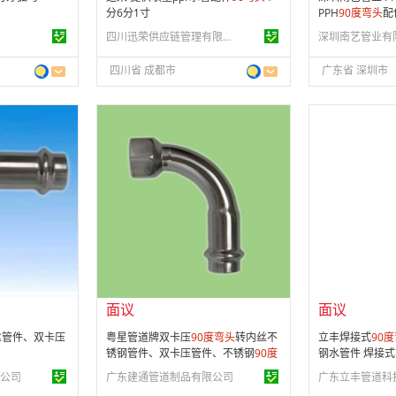
分6分1寸
PPH
90
度
弯头
配
四川迅荣供应链管理有限公司
深圳南艺管业有
四川省 成都市
广东省 深圳市
面议
面议
会员注册：
第 16 年
会员注册：
第 1
经营模式：
生产制造
经营模式：
生产
29
成立日期：
2003-07-09
成立日期：
200
供应产品：
27 条
供应产品：
31 
面议
面议
丝管件、双卡压
粤星管道牌双卡压
90
度
弯头
转内丝不
立丰焊接式
90
度
锈钢管件、双卡压管件、不锈钢
90
度
钢水管件 焊接式
弯头
管件、
90
度
弯头
-卫生
公司
广东建通管道制品有限公司
广东立丰管道科