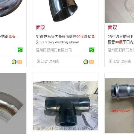
供应产品：
364 条
供应产品：
364
面议
面议
不锈钢
弯头
316L制药级内外镜面抛光
90
度
焊接
弯
25*1.5不锈钢
头
Sanitary welding elbow
钢管
90
度
平口内
温州田野阀门有限公司
温州田野阀门有
浙江省 温州市
浙江省 温州市
面议
面议
会员注册：
第 10 年
会员注册：
第 3
经营模式：
生产制造
经营模式：
生产
12
成立日期：
2011-07-20
成立日期：
202
供应产品：
476 条
供应产品：
4 条