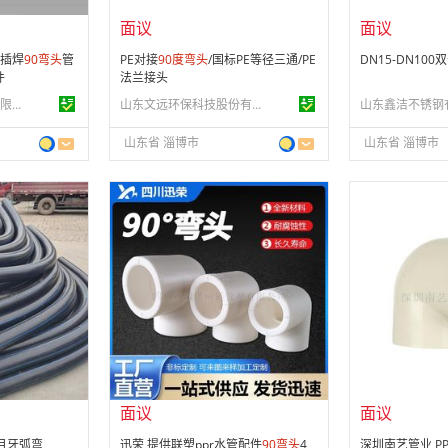
面议
面议
插焊
90
弯头
管
PE对接
90
度
弯头
/国标PE等径三通/PE
DN15-DN100
件
法兰接头
广州宝捷不锈钢管业有限公司
山东文远环保科技股份有限公司
山东鑫洁不锈钢
山东省 淄博市
山东省 淄博市
面议
面议
会员注册：
第 2 年
会员注册：
第 1
经营模式：
生产制造
经营模式：
生产
29
成立日期：
2012-06-08
成立日期：
201
供应产品：
38 条
供应产品：
35 
面议
面议
月牙弧弯
迅荣 提供联塑ppr水管配件
90
弯头
4
深圳南艺管业 P