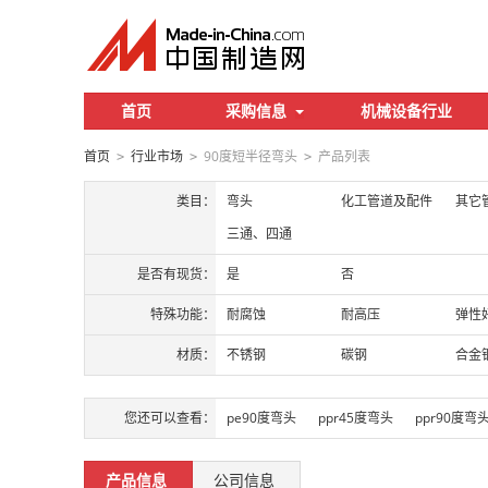
首页
采购信息
机械设备行业
首页
行业市场
90度短半径弯头
产品列表
>
>
>
类目：
弯头
化工管道及配件
其它
三通、四通
是否有现货：
是
否
特殊功能：
耐腐蚀
耐高压
弹性
材质：
不锈钢
碳钢
合金
您还可以查看：
pe90度弯头
ppr45度弯头
ppr90度弯
产品信息
公司信息