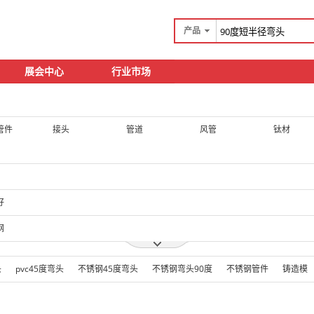
产品
展会中心
行业市场
管件
接头
管道
风管
钛材
好
钢
头
pvc45度弯头
不锈钢45度弯头
不锈钢弯头90度
不锈钢管件
铸造模