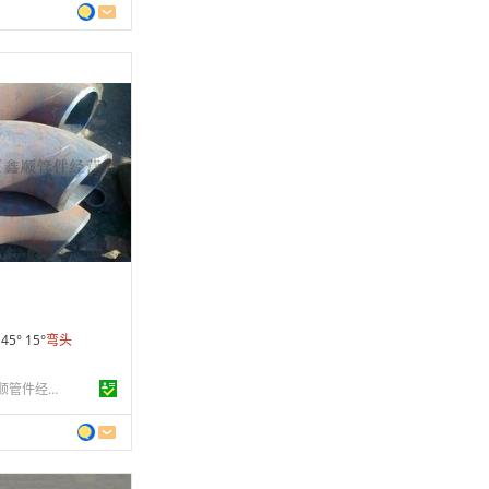
7 年
制造
9-12-23
条
 45° 15°
弯头
广州市黄埔区鑫顺管件经营部