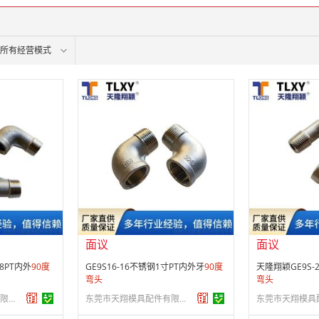
所有经营模式
面议
面议
会员注册：
第 22 年
会员注册：
第 2
经营模式：
生产制造
经营模式：
生产
31
成立日期：
2005-05-31
成立日期：
200
供应产品：
324 条
供应产品：
324
面议
面议
/8PT内外
90
度
GE9S16-16不锈钢1寸PT内外牙
90
度
天隆翔颖GE9S-
弯头
弯头
东莞市天翔模具配件有限公司
东莞市天翔模具配件有限公司