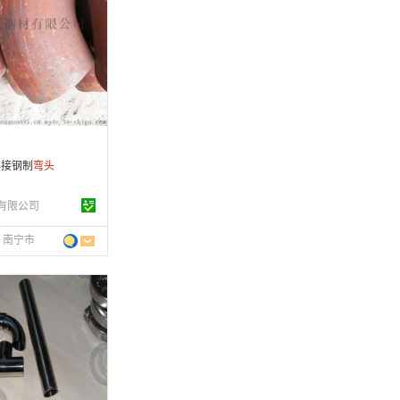
 年
制造
5-07-21
条
焊接钢制
弯头
有限公司
 南宁市
4 年
批发
1-04-11