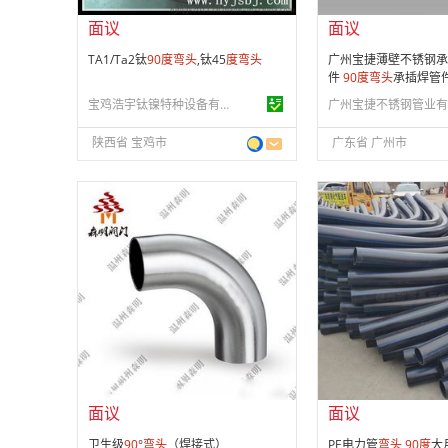
面议
面议
TA1/Ta2钛
90
度
弯头
,钛45
度
弯头
广州宝捷薄壁不锈钢承
件
90
度
弯头
承插焊管
宝鸡浩宇钛镍特种设备有限公司
陕西省 宝鸡市
广东省 广州市
面议
面议
会员注册：
第 15 年
会员注册：
第 3 年
经营模式：
生产制造
经营模式：
生产制造
成立日期：
2012-03-22
成立日期：
2023-11-
供应产品：
50 条
供应产品：
50 条
面议
面议
卫生级
90
°
弯头
（焊接式）
PE电力管
弯头
90
度
大