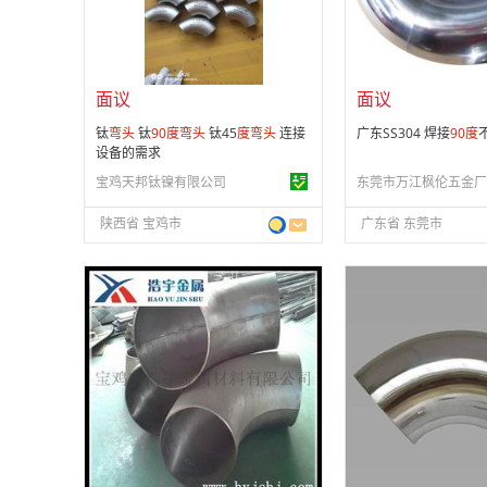
供应产品：
18 条
供应产品：
86 条
面议
面议
钛
弯头
钛
90
度
弯头
钛45
度
弯头
连接
广东SS304 焊接
90
度
设备的需求
宝鸡天邦钛镍有限公司
东莞市万江枫伦五金厂
陕西省 宝鸡市
广东省 东莞市
面议
面议
会员注册：
第 16 年
会员注册：
第 16 年
经营模式：
生产制造
经营模式：
生产制造
成立日期：
2010-12-27
成立日期：
2006-05-
供应产品：
26 条
供应产品：
28 条