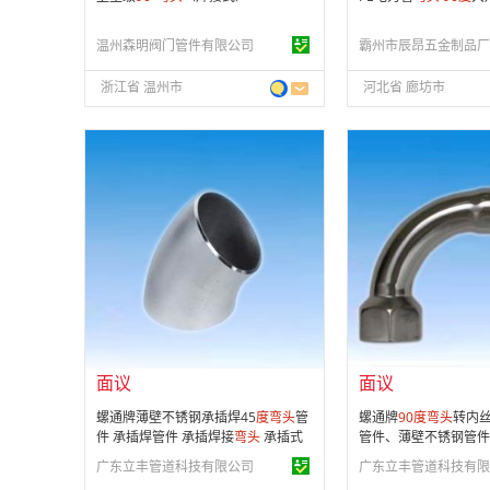
温州森明阀门管件有限公司
霸州市辰昂五金制品厂
浙江省 温州市
河北省 廊坊市
面议
面议
会员注册：
第 16 年
会员注册：
第 16 年
经营模式：
生产制造
经营模式：
生产制造
成立日期：
2009-04-29
成立日期：
2009-04-
供应产品：
31 条
供应产品：
31 条
面议
面议
螺通牌薄壁不锈钢承插焊45
度
弯头
管
螺通牌
90
度
弯头
转内
件 承插焊管件 承插焊接
弯头
承插式
管件、薄壁不锈钢管件
焊接不锈钢管
广东立丰管道科技有限公司
广东立丰管道科技有限