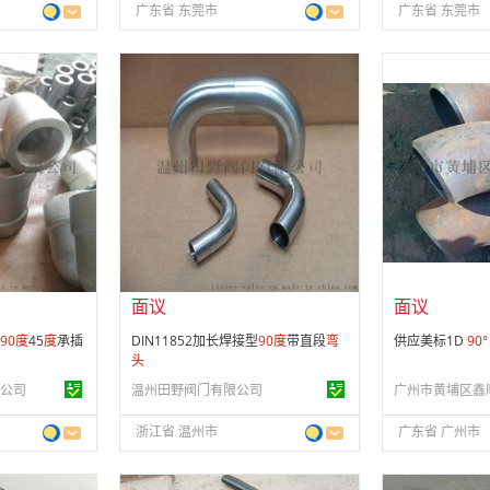
广东省 东莞市
广东省 东莞市
面议
面议
会员注册：
第 14 年
会员注册：
第 1
经营模式：
贸易批发
经营模式：
生产
08
成立日期：
2011-04-11
成立日期：
200
供应产品：
364 条
供应产品：
25 
面议
面议
90
度
45
度
承插
DIN11852加长焊接型
90
度
带直段
弯
供应美标1D
90
°
头
公司
温州田野阀门有限公司
浙江省 温州市
广东省 广州市