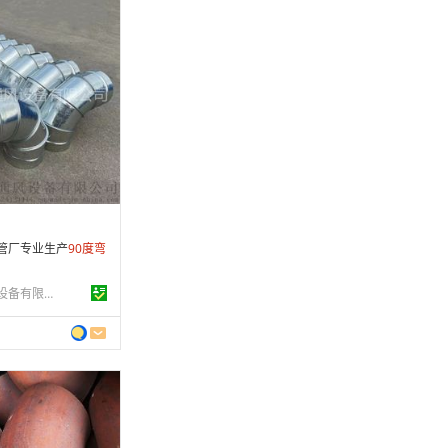
 年
制造
1-08-24
条
管厂专业生产
90
度
弯
佛山市瑞通通风设备有限公司