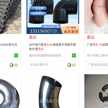
会员注册：
第 8 年
会员注册：
第 8
经营模式：
生产制造
经营模式：
生产
29
成立日期：
2018-11-07
成立日期：
201
供应产品：
42 条
供应产品：
41 
面议
面议
0/160PE管大月
MPP电力管
弯头
90
电缆管半弯配件黑
广西
弯头
90
度
色PE管
弯头
霸州市梓晟塑料制品有限公司
南宁市雨江钢材
河北省 廊坊市
广西壮族自治区
面议
面议
会员注册：
第 14 年
会员注册：
第 1
经营模式：
贸易批发
经营模式：
贸易
23
成立日期：
2011-04-11
成立日期：
201