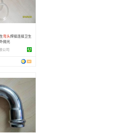
 条
卫生
弯头
焊接连接卫生
外抛光
限公司
 年
制造
0-12-30