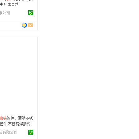
件 厂家直营
限公司
6 年
制造
9-04-29
条
弯头
管件、薄壁不锈
管件 不锈钢焊接式
级不锈钢饮水管批发
技有限公司