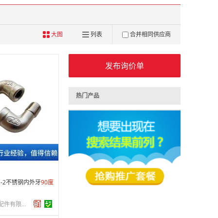
大图
列表
合并相同供应商
发布询价单
热门产品
2 年
制造
5-05-31
 条
2-2不锈钢内外牙
90
度
东莞市天翔模具配件有限公司