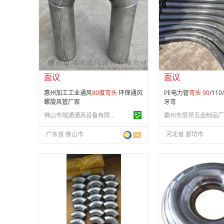
会员注册：
第 9 年
会员注册：
第 3 年
经营模式：
生产制造
经营模式：
生产制造
成立日期：
2021-08-24
成立日期：
2023-11-
供应产品：
50 条
供应产品：
50 条
面议
面议
惠州加工工业通风
90
度
弯头
环保通风
PE电力管
弯头
90
/11
螺旋风管厂家
牙弯
佛山市瑞通通风设备有限公司
霸州市辰昂五金制品厂
广东省 佛山市
河北省 廊坊市
面议
面议
会员注册：
第 8 年
会员注册：
第 16 年
经营模式：
生产制造
经营模式：
生产制造
成立日期：
2010-03-05
成立日期：
2015-01-