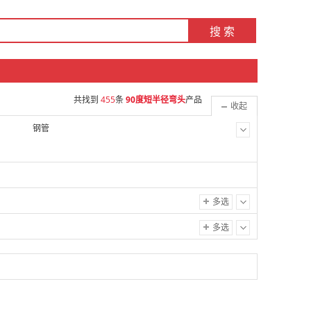
搜 索
共找到
455
条
90度短半径弯头
产品
收起
钢管
多选
多选