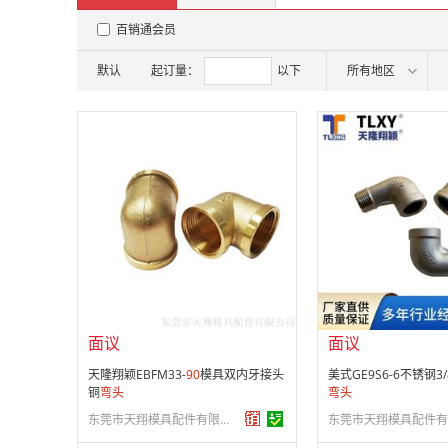
百销通会员
默认
起订量：
以下
所有地区
面议
面议
会员注册：
第 22 年
会员注册：
第 22 年
经营模式：
生产制造
经营模式：
生产制造
成立日期：
2005-05-31
成立日期：
2005-05-
供应产品：
324 条
供应产品：
324 条
面议
面议
天隆翔颖EBFM33-
90
模具双内牙接头
美式GE9S6-6不锈钢3
铜
弯头
弯头
东莞市天翔模具配件有限公司