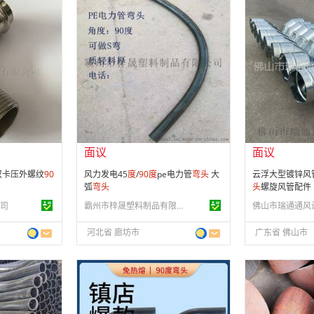
面议
面议
会员注册：
第 8 年
会员注册：
第 9
经营模式：
生产制造
经营模式：
生产
30
成立日期：
2018-11-07
成立日期：
202
供应产品：
42 条
供应产品：
50 
面议
面议
0双卡压外螺纹
90
风力发电45
度
/
90
度
pe电力管
弯头
大
云浮大型镀锌风
弧
弯头
头
螺旋风管配件
司
霸州市梓晟塑料制品有限公司
河北省 廊坊市
广东省 佛山市
面议
面议