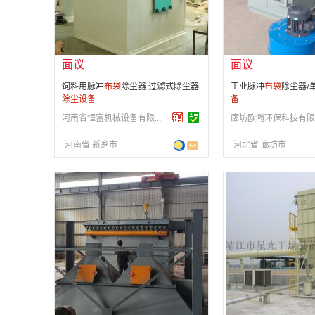
供应产品：
700 条
供应产品：
50 条
面议
面议
饲料用脉冲
布
袋
除尘器 过滤式除尘器
工业脉冲
布
袋
除尘器/
除尘设备
备
河南省恒富机械设备有限公司
廊坊欧瀚环保科技有限
河南省 新乡市
河北省 廊坊市
面议
面议
会员注册：
第 3 年
会员注册：
第 12 年
经营模式：
生产制造
经营模式：
生产制造
成立日期：
2016-08-01
成立日期：
2014-12-
供应产品：
50 条
供应产品：
40 条