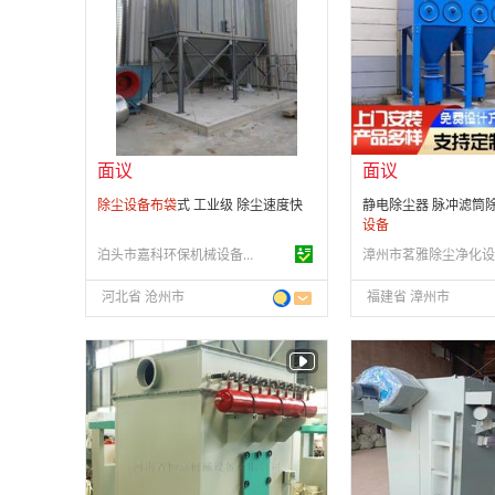
会员注册：
第 4 年
会员注册：
第 8 年
经营模式：
生产制造
经营模式：
生产制造
成立日期：
2020-05-22
成立日期：
2016-12-
供应产品：
42 条
供应产品：
25 条
面议
面议
除尘设备
布
袋
式 工业级 除尘速度快
静电除尘器 脉冲滤筒除
设备
泊头市嘉科环保机械设备有限公司
河北省 沧州市
福建省 漳州市
面议
面议
会员注册：
第 3 年
会员注册：
第 4 年
经营模式：
生产制造
经营模式：
生产制造
成立日期：
2017-11-03
成立日期：
2023-04-