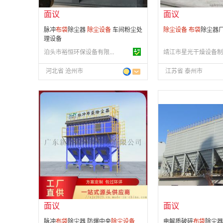
面议
面议
脉冲
布
袋
除尘器
除尘设备
车间粉尘处
除尘设备
布
袋
除尘器
理设备
泊头市裕恒环保设备有限公司
河北省 沧州市
江苏省 泰州市
面议
面议
会员注册：
第 4 年
会员注册：
第 12 年
经营模式：
生产制造
经营模式：
生产制造
成立日期：
2018-01-11
成立日期：
2008-01-
供应产品：
8 条
供应产品：
41 条
面议
面议
脉冲
布
袋
除尘器 防爆中央
除尘设备
电解质破碎
布
袋
除尘器