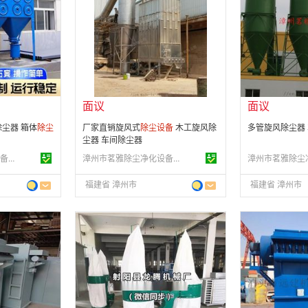
会员注册：
第 8 年
会员注册：
第 8
经营模式：
生产制造
经营模式：
生产
20
成立日期：
2016-12-20
成立日期：
201
供应产品：
25 条
供应产品：
25 
面议
面议
尘器 箱体
除尘
厂家直销旋风式
除尘设备
木工旋风除
多管旋风除尘器
尘器 车间除尘器
漳州市茗雅除尘净化设备有限公司
漳州市茗雅除尘净化设备有限公司
福建省 漳州市
福建省 漳州市
面议
面议
会员注册：
第 8 年
会员注册：
第 5
经营模式：
生产制造
经营模式：
生产
10
成立日期：
2013-10-24
成立日期：
201