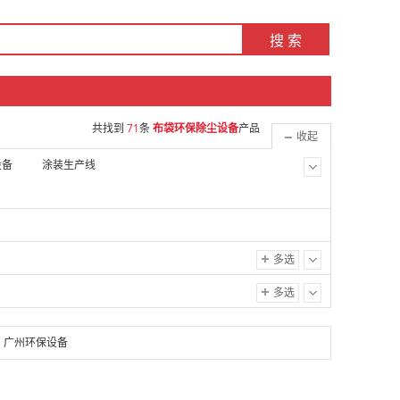
搜 索
共找到
71
条
布袋环保除尘设备
产品
收起
设备
涂装生产线
多选
多选
广州环保设备