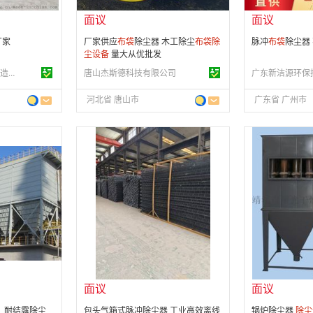
面议
面议
厂家
厂家供应
布
袋
除尘器 木工除尘
布
袋
除
脉冲
布
袋
除尘器
尘设备
量大从优批发
靖江市星光干燥设备制造有限公司
唐山杰斯德科技有限公司
河北省 唐山市
广东省 广州市
面议
面议
会员注册：
第 12 年
会员注册：
第 1
经营模式：
生产制造
经营模式：
生产
03
成立日期：
2008-01-03
成立日期：
201
供应产品：
41 条
供应产品：
40 
面议
面议
, 耐结露除尘
包头气箱式脉冲除尘器 工业高效离线
锅炉除尘器
除尘