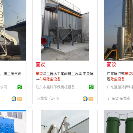
面议
面议
会员注册：
第 4 年
会员注册：
第 9
经营模式：
生产制造
经营模式：
生产
31
成立日期：
2020-05-22
成立日期：
201
供应产品：
42 条
供应产品：
50 
面议
面议
，粉尘废气治
布
袋
除尘器木工车间粉尘收集 中央脉
广东脉冲式
布
袋
冲
布
袋
除尘设备
理
除尘设备
公司
泊头市嘉科环保机械设备有限公司
广东翌骏环保科
河北省 沧州市
广东省 东莞市
面议
面议