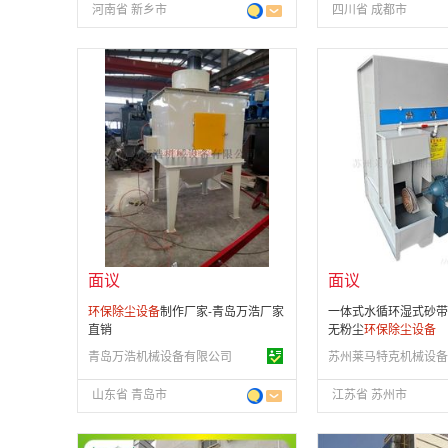
河南省 新乡市
四川省 成都市
面议
面议
会员注册：
第 8 年
会员注册：
第 1 年
经营模式：
生产制造
经营模式：
贸易批发
成立日期：
2019-09-04
成立日期：
2025-12-
供应产品：
98 条
供应产品：
38 条
面议
面议
环保
除尘设备
制作厂家-青岛万浩厂家
一体式水循环湿式砂带
直销
无粉尘
环保
除尘设备
青岛万浩机械设备有限公司
山东省 青岛市
江苏省 苏州市