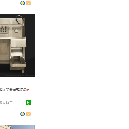
 年
批发
5-12-16
条
带除尘器湿式过滤
环
苏州莱马特克机械设备有限公司