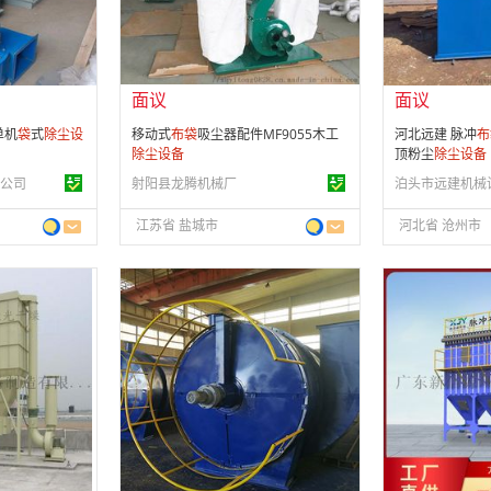
供应产品：
34 条
供应产品：
49 
面议
面议
单机
袋
式
除尘设
移动式
布
袋
吸尘器配件MF9055木工
河北远建 脉冲
布
除尘设备
顶粉尘
除尘设备
公司
射阳县龙腾机械厂
江苏省 盐城市
河北省 沧州市
面议
面议
会员注册：
第 7 年
会员注册：
第 4
经营模式：
生产制造
经营模式：
生产
08
成立日期：
2015-04-07
成立日期：
201
供应产品：
38 条
供应产品：
8 条