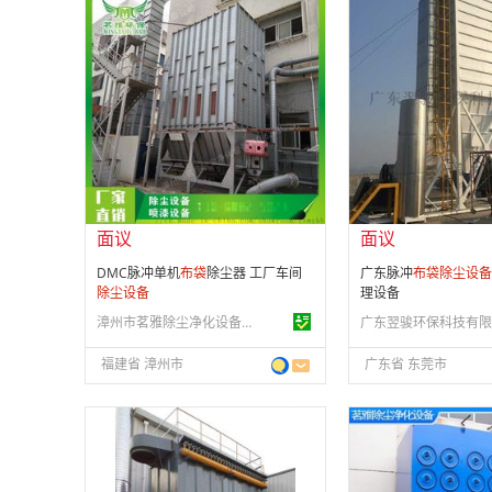
面议
面议
会员注册：
第 8 年
会员注册：
第 9 年
经营模式：
生产制造
经营模式：
生产制造
成立日期：
2016-12-20
成立日期：
2015-07-
供应产品：
25 条
供应产品：
50 条
面议
面议
DMC脉冲单机
布
袋
除尘器 工厂车间
广东脉冲
布
袋
除尘设备
除尘设备
理设备
漳州市茗雅除尘净化设备有限公司
广东翌骏环保科技有限
福建省 漳州市
广东省 东莞市
面议
面议