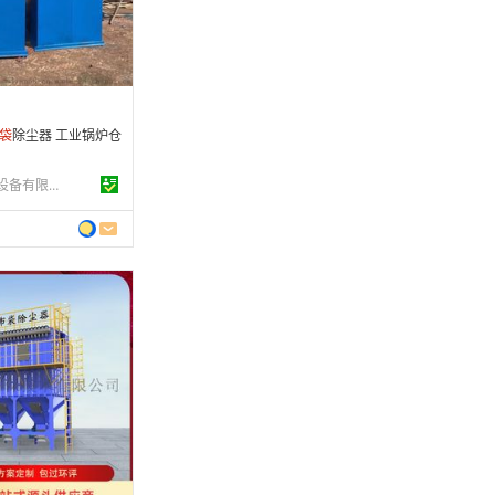
条
袋
除尘器 工业锅炉仓
泊头市远建机械设备有限公司
 年
制造
8-01-11