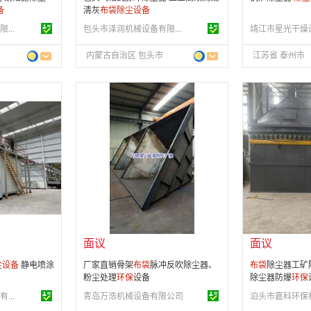
备
清灰
布
袋
除尘设备
包头市泽润机械设备有限责任公司
包头市泽润机械设备有限责任公司
内蒙古自治区 包头市
江苏省 泰州市
面议
面议
会员注册：
第 8 年
会员注册：
第 4
经营模式：
生产制造
经营模式：
生产
31
成立日期：
2019-09-04
成立日期：
202
供应产品：
98 条
供应产品：
42 
面议
面议
尘设备
静电喷涂
厂家直销骨架
布
袋
脉冲反吹除尘器、
布
袋
除尘器工矿
粉尘处理
环保
设备
除尘器防爆
环保
青岛锐驰丰汇机电设备有限公司
青岛万浩机械设备有限公司