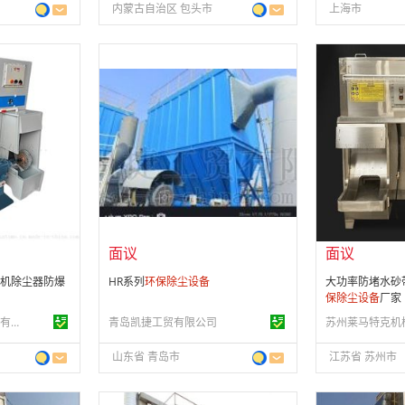
内蒙古自治区 包头市
上海市
面议
面议
会员注册：
第 1 年
会员注册：
第 1
经营模式：
生产制造
经营模式：
贸易
16
成立日期：
2014-08-27
成立日期：
202
供应产品：
7 条
供应产品：
38 
面议
面议
机除尘器防爆
HR系列
环保
除尘设备
大功率防堵水砂
保
除尘设备
厂家
苏州莱马特克机械设备有限公司
青岛凯捷工贸有限公司
山东省 青岛市
江苏省 苏州市