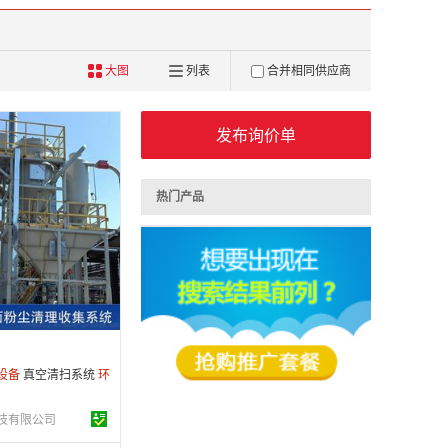
大图
列表
合并相同供应商
发布询价单
热门产品
 年
制造
9-11-09
条
设备
真空清扫系统
环
技有限公司