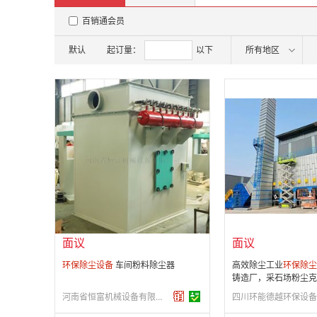
百销通会员
默认
起订量：
以下
所有地区
面议
面议
会员注册：
第 3 年
会员注册：
第 1 年
经营模式：
生产制造
经营模式：
生产制造
成立日期：
2017-11-03
成立日期：
2019-09-
供应产品：
700 条
供应产品：
8 条
面议
面议
环保
除尘设备
车间粉料除尘器
高效除尘工业
环保
除尘
铸造厂，采石场粉尘克
河南省恒富机械设备有限公司