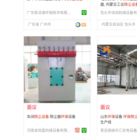
器, 内蒙古工业
除尘设
广东新洁源环保技术有限公司
广东省 广州市
内蒙古自治区 包头市
面议
面议
会员注册：
第 3 年
会员注册：
第 3 年
经营模式：
生产制造
经营模式：
生产制造
成立日期：
2017-11-03
成立日期：
2018-07-
供应产品：
700 条
供应产品：
50 条
面议
面议
车间
除尘设备
除尘器
环保
设备
山东
环保
设备
环保
除
生产线
河南省恒富机械设备有限公司