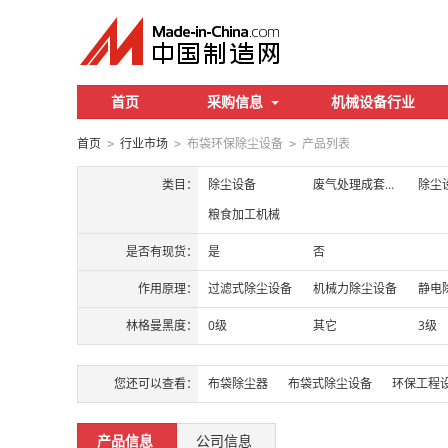
首页
采购信息
机械设备行业
首页
行业市场
布袋环保除尘设备
产品列表
>
>
>
类目：
除尘设备
废气处理成套设备
除尘
粮食加工机械
是否有现货：
是
否
作用原理：
过滤式除尘设备
机械力除尘设备
静电
林格曼黑度：
0级
其它
3级
您还可以查看：
布袋除尘器
布袋式除尘设备
环保工程
产品信息
公司信息