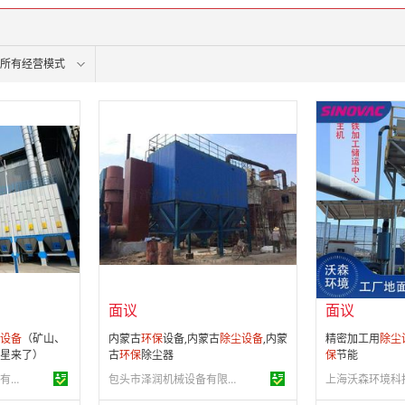
所有经营模式
面议
面议
会员注册：
第 12 年
会员注册：
第 4
经营模式：
生产制造
经营模式：
生产
26
成立日期：
2008-01-03
成立日期：
201
供应产品：
41 条
供应产品：
25 
面议
面议
设备
（矿山、
内蒙古
环保
设备,内蒙古
除尘设备
,内蒙
精密加工用
除尘
星来了）
古
环保
除尘器
保
节能
四川环能德越环保设备有限公司
包头市泽润机械设备有限责任公司
上海沃森环境科