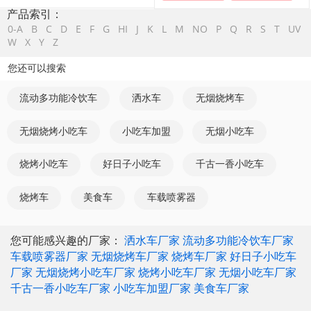
产品索引：
0-A
B
C
D
E
F
G
HI
J
K
L
M
NO
P
Q
R
S
T
UV
W
X
Y
Z
您还可以搜索
流动多功能冷饮车
洒水车
无烟烧烤车
无烟烧烤小吃车
小吃车加盟
无烟小吃车
烧烤小吃车
好日子小吃车
千古一香小吃车
烧烤车
美食车
车载喷雾器
您可能感兴趣的厂家：
洒水车厂家
流动多功能冷饮车厂家
车载喷雾器厂家
无烟烧烤车厂家
烧烤车厂家
好日子小吃车
厂家
无烟烧烤小吃车厂家
烧烤小吃车厂家
无烟小吃车厂家
千古一香小吃车厂家
小吃车加盟厂家
美食车厂家