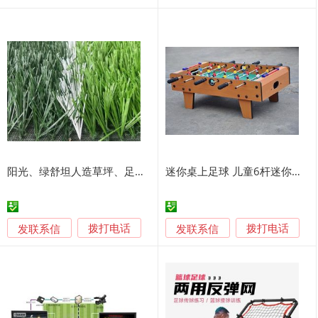
阳光、绿舒坦人造草坪、足球，就是 的文案
迷你桌上足球 儿童6杆迷你桌上足球
发联系信
发联系信
拨打电话
拨打电话