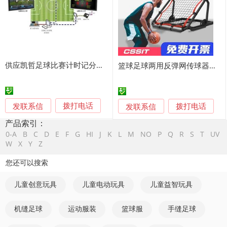
供应凯哲足球比赛计时记分系统
篮球足球两用反弹网传球器训练辅助器材
发联系信
发联系信
拨打电话
拨打电话
产品索引：
0-A
B
C
D
E
F
G
HI
J
K
L
M
NO
P
Q
R
S
T
UV
W
X
Y
Z
您还可以搜索
儿童创意玩具
儿童电动玩具
儿童益智玩具
机缝足球
运动服装
篮球服
手缝足球