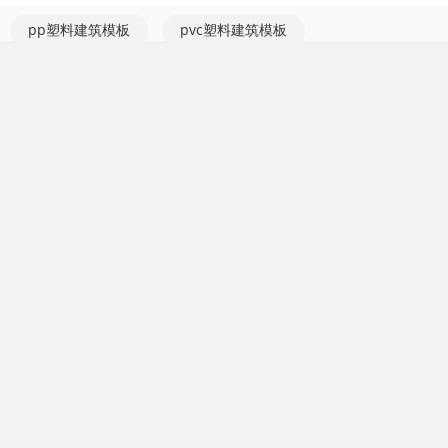
pp塑料建筑模板
pvc塑料建筑模板
工程塑料模板
混凝土建筑模板
建筑模板
塑料建筑模板
家电模具
精密模具
压铸模
注塑模
塑料制品
塑料模具
汽车模具
注塑模具
拉伸模
您可能感兴趣的厂家：
混凝土建筑模板厂家
工程塑料模板
厂家
建筑模板厂家
pp塑料建筑模板厂家
pvc塑料建筑模板
厂家
塑料建筑模板厂家
注塑模具厂家
塑胶模具厂家
塑料制
品厂家
汽车模具厂家
管件模具厂家
精密模具厂家
模具加工
厂家
家电模具厂家
周转箱模具厂家
中国制造网移动站帮您找到如上优质的混凝土塑料模板供应