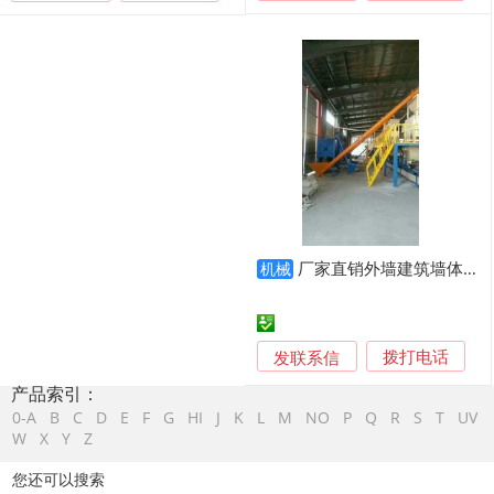
厂家直销外墙建筑墙体保温材料fs免拆保温模板、fs免拆复合保温模板设备
机械
发联系信
拨打电话
产品索引：
0-A
B
C
D
E
F
G
HI
J
K
L
M
NO
P
Q
R
S
T
UV
W
X
Y
Z
您还可以搜索