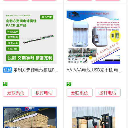
定制方壳锂电池模组PACK产线 高效稳定生产
AA AAA电池 USB充手机 电池放电充手机3合1镍氢 镍镉电池充电器
机械
发联系信
发联系信
拨打电话
拨打电话