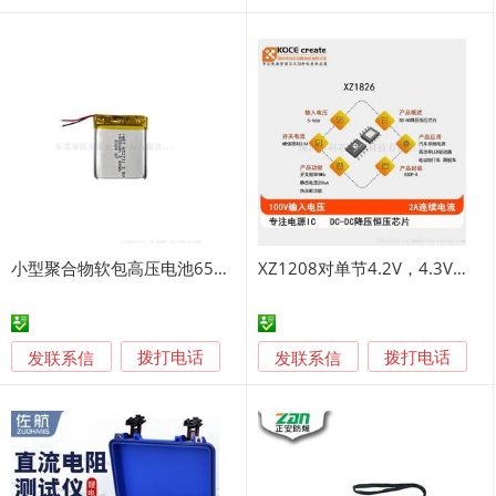
小型聚合物软包高压电池652731-800mAh
XZ1208对单节4.2V，4.3V，4.35V锂离子/聚合物电池保护
发联系信
发联系信
拨打电话
拨打电话