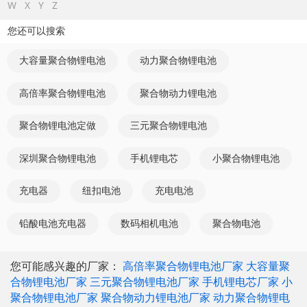
W
X
Y
Z
您还可以搜索
大容量聚合物锂电池
动力聚合物锂电池
高倍率聚合物锂电池
聚合物动力锂电池
聚合物锂电池定做
三元聚合物锂电池
深圳聚合物锂电池
手机锂电芯
小聚合物锂电池
充电器
纽扣电池
充电电池
铅酸电池充电器
数码相机电池
聚合物电池
您可能感兴趣的厂家：
高倍率聚合物锂电池厂家
大容量聚
合物锂电池厂家
三元聚合物锂电池厂家
手机锂电芯厂家
小
聚合物锂电池厂家
聚合物动力锂电池厂家
动力聚合物锂电