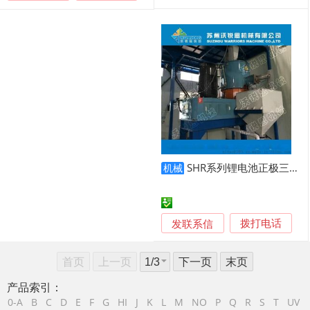
SHR系列锂电池正极三元材料高速混合机搅拌机
机械
发联系信
拨打电话
首页
上一页
下一页
末页
产品索引：
0-A
B
C
D
E
F
G
HI
J
K
L
M
NO
P
Q
R
S
T
UV