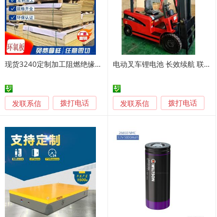
现货3240定制加工阻燃绝缘板环氧树脂板锂电池黄色
电动叉车锂电池 长效续航 联保服务
发联系信
发联系信
拨打电话
拨打电话