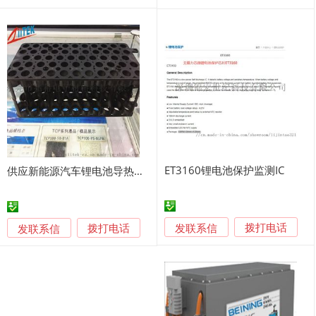
ET3160锂电池保护监测IC
供应新能源汽车锂电池导热塑料框架
发联系信
发联系信
拨打电话
拨打电话