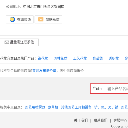
公司地址：
中国北京市门头沟区梨园楼
批量发送联系信
花盆容器目录热门产品：
铁花盆
园林花盆
工艺花盆
育苗袋
透明盆
金
找不到合适的供应商?
立即发布询价单
，吸引供应商报价
产品
相关中文目录：
园艺用喷雾器
割草机
其他园艺工具和设备
铲、耙、叉、锄
园艺
关于我们
|
联系我们
|
客服中心
Copyright