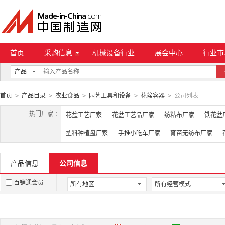
首页
采购信息
机械设备行业
展会中心
行业市
产品
首页
产品目录
农业食品
园艺工具和设备
花盆容器
公司列表
>
>
>
>
>
热门厂家 ：
花盆工艺厂家
花盆工艺品厂家
纺粘布厂家
铁花盆
塑料种植盘厂家
手推小吃车厂家
育苗无纺布厂家
产品信息
公司信息
百销通会员
所有地区
所有经营模式