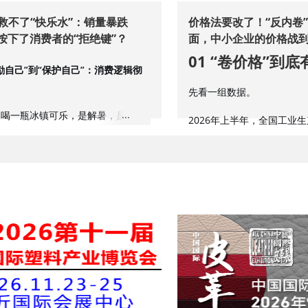
温救不了“快乐水”：销量暴跌
价格法要改了！“反内卷
谁按下了消费者的“拒绝键”？
面，中小企业的价格战
01 “卷价格”到
励自己”到“保护自己”：消费逻辑彻
先看一组数据。
天喝一瓶冰镇可乐，是解暑，是犒
2026年上半年，全国工业
间上头的快乐。但今天，消费者的第
（PPI）同比上涨1.5%，6
是“爽不爽”，而是“安不安全”。
而居民消费价格指数（CPI）
个百分点的剪刀差，意味着
，不是一时兴起，而是全民健康意识
压力传导不到下游，中小企
醒。
更糟糕的是，企业不敢涨价
续挤压。
可能失去客户。于是，所有人
健委监测数据显示，目前我国受血糖
一方面扛着上游涨价，一方
成年人总数已超过5亿。换句话说，
人中，就有一个在直面“糖的威
恶性竞争的代价是什么？
，早已不是健身博主的小众话题，而
企业利润微薄，创新投入被
多数家庭的“刚需”。
是，消费决策的主体正在换血。曾经
挤占。整个产业陷入“越卷越