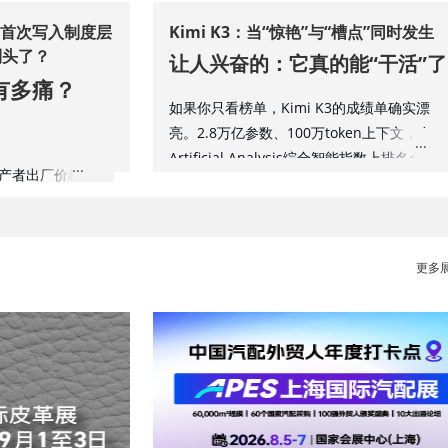
”首次写入制度层
Kimi K3：当“惊艳”与“槽点”同时发生
到头了？
让人兴奋的：它真的能“干活”了
底有多痛？
如果你只看榜单，Kimi K3的成绩单确实漂
亮。2.8万亿参数、100万token上下文，在
Artificial Analysis综合智能指数上排名全球
生产者出厂价格指数
三，仅次于Claude Fable 5和GPT-5.6 Sol；
月单月涨幅达4.1%。
是在前端代码盲测中登顶Arena榜首，压过所
但真正让开发者觉得“真香”的，不是跑分，是
仅上涨1.0%
。
3.1
有美国闭源模型
。
它在真实任务里的表现。
上游原材料涨价的
更多展
业的利润空间被持
一个最出圈的测试是：让Kimi K3从零复刻一
。谁先涨价，谁就
个《GTA5》风格的网页游戏。在完全无人干
都在“硬扛”——
的Auto模式下，它生成了一个可玩的开放世
面被下游压价。
——有驾驶系统、碰撞体积、警察追捕逻辑
甚至玩家犯罪后警车会赶来、警察会下车开
另一个让硅谷创业公司紧张的点是：它已经
枪、直升机用探照灯搜索玩家
。这些细节说
压缩，转型空间被
悄嵌入生产流程。SpaceX旗下代码工具
它真的理解了游戏机制，而不只是堆代码。
弱”的恶性循环