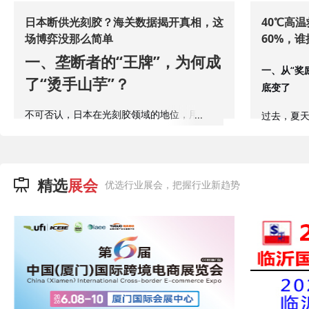
日本断供光刻胶？海关数据揭开真相，这
40℃高
场博弈没那么简单
60%，
一、垄断者的“王牌”，为何成
一、从“奖
了“烫手山芋”？
底变了
不可否认，日本在光刻胶领域的地位，用“垄
过去，夏
断”来形容并不夸张。
劳，是瞬
一反应不再
全球高端光刻胶市场，日本企业占据了约
80%-90%的份额。尤其是在EUV（极紫外）光
这种转变
精选
展会
优选行业展会，把握行业新趋势
刻胶这一顶尖领域，日本几乎是全球唯一的量
的集体觉
产供应商。对于正在奋力追赶的中国半导体产
据国家卫
业而言，这确实是绕不开的“命门”。
按常理出牌，手握如此强大的技术壁垒，日本
问题困扰的
似乎随时可以“卡住脖子”。但现实却是，这
每两个成年
张“王牌”并非有恃无恐，反而更像一把悬在双
胁”。控糖
方头顶的“双刃剑”。
是变成了大
更关键的