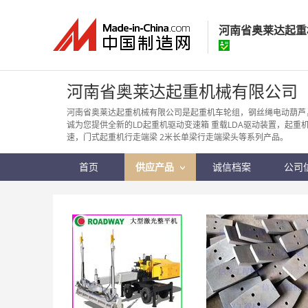
河南省奥莱达起重
河南省奥莱达起
河南省奥莱达起重机械有限公司
经营模式：
生产制
河南省奥莱达起重机械有限公司是起重机车轮组，钢丝绳电动葫芦
诚为您提供全新的LD起重机驱动变速箱 重载LDA驱动装置，起重机
所在地区：
河南省
速，门式起重机行走端梁 2米长单梁行走端梁头等系列产品。
认证信息：
身
首页
供应产品
诚信档案
公司