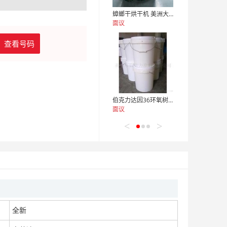
蟑螂干烘干机 美洲大蠊快速干燥机 木山1型
面议
查看号码
08
伯克力达因36环氧树脂热压离型剂
面议
<
>
仓储托盘，冷库托盘，物流托盘，加重托盘，异型托盘
面议
全新