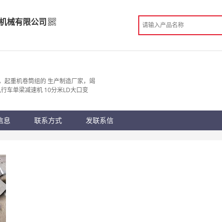
机械有限公司
重机械有限公司
造
，起重机卷筒组的 生产制造厂家，竭
行车单梁减速机 10分米LD大口变
 新乡市
份认证
手机访问展示厅
信息
联系方式
发联系信