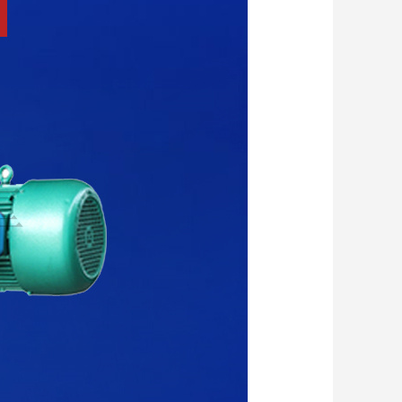
嵩钢254SMO 奥氏体不锈钢材料
面议
铝镁锰板金属屋面 防火 工业建筑屋面保温板
面议