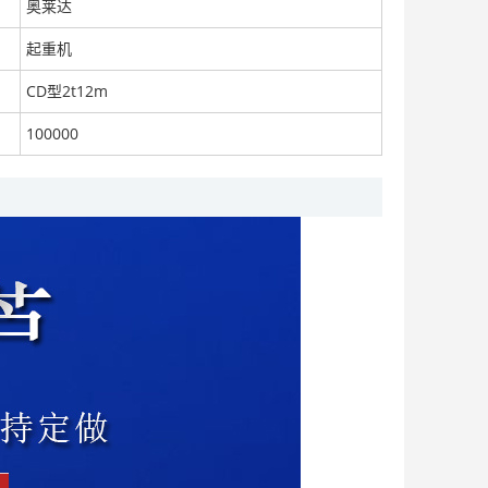
奥莱达
起重机
CD型2t12m
厂家直销水阻柜 450kw/10kv软启动柜
面议
100000
cocotex 灰色椰炭丝 椰碳塑身衣 椰碳面料
面议
供应意大利WAIRCOM USB/02450 交流24V线圈 EK/UDS系列专用
面议