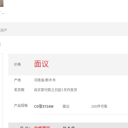
混凝土搅拌机配件 搅拌缸叶片 搅拌臂
车葫芦
芦
面议
价格
产地
河南省/新乡市
发货期
自买家付款之日起1天内发货
产品规格
CD型3T24M
面议
200件可售