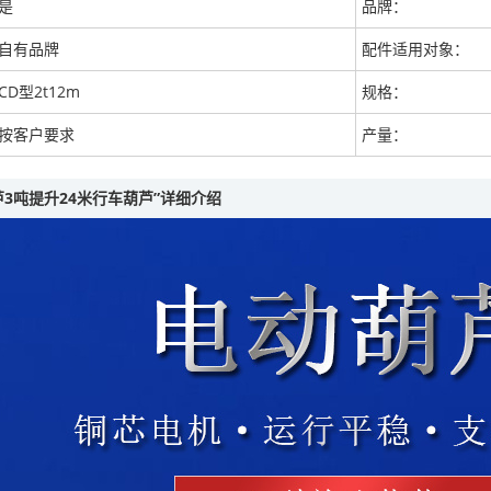
是
品牌：
自有品牌
配件适用对象：
CD型2t12m
规格：
按客户要求
产量：
3吨提升24米行车葫芦”详细介绍