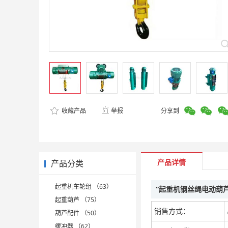
收藏产品
举报
分享到
产品详情
产品分类
起重机车轮组 （63）
“起重机钢丝绳电动葫芦
起重葫芦 （75）
销售方式：
葫芦配件 （50）
缓冲器 （62）