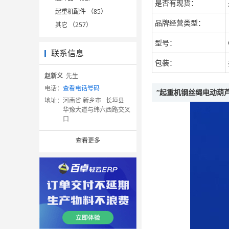
是否有现货：
起重机配件 （85）
品牌经营类型：
其它 （257）
型号：
联系信息
包装：
赵新义
先生
电话：
查看电话号码
“起重机钢丝绳电动葫芦
地址：
河南省 新乡市 长垣县
华豫大道与纬六西路交叉
口
查看更多