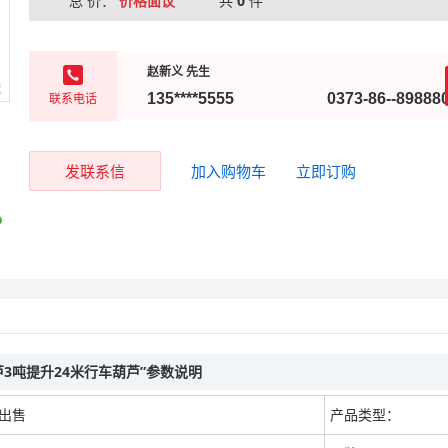
总 价：
价格面议
共
0
件
赵新义 先生
联系电话
135****5555
0373-86--89888
发联系信
加入购物车
立即订购
3吨提升24米行车葫芦”参数说明
出售
产品类型：