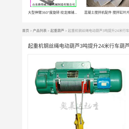
大型伸臂360°度旋转 绞龙摊铺超平混凝土激光整平机路得威实力企业
首页
>
产品列表
>
起重葫芦
> 起重机钢丝绳电动葫芦3吨提升24米行
起重机钢丝绳电动葫芦3吨提升24米行车葫