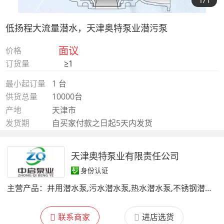
1
/1
低扬程大流量潜水，天津奥特泵业潜污泵
面议
价格
订货量
≥1
最小起订量
1 台
供货总量
10000台
产地
天津市
发货期
自买家付款之日起5天内发货
天津奥特泵业有限责任公司
身份认证
主营产品：
井用潜水泵,污水潜水泵,热水潜水泵,不锈钢潜水泵
联系商家
进店选货