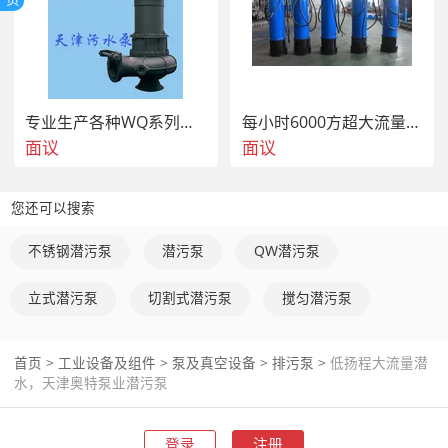
PW（PWF）系列无堵塞屠式排污泵（简称卧式排污泵）适
用于输送含固形物及纤维的污水或清水。

YW系列无堵塞液下排污泵是一种在WQ型上改型的长轴液下
专业生产各种WQ系列潜水排污泵
每小时6000方超大流量污水泵，WQ潜水排污泵价格及参数
排污泵，电机采川标准Y2系列电机，与潜水排污泵相比具有
面议
面议
更换修理电机方便，具有WQ特点。产品具有安装使用方
便，结构合理，产品规格多样化。

您还可以搜索
产品标准：

不锈钢潜污泵
潜污泵
QW潜污泵
WQ，QW系列无堵塞潜水排污泵（污水污物潜水电泵》执
行的产品标准是JB/T　5118-2001《污水污物潜水电泵》。

立式潜污泵
切割式潜污泵
搅匀潜污泵
低扬程大流量潜水泵适用范围

首页
>
工业设备及组件
>
泵及真空设备
>
排污泵
>
低扬程大流量潜
WQ，、系列无堵塞排污泵适用于工厂商业严重污染废水的
水，天津奥特泵业潜污泵
排放、住宅区的污水排污站、城市污水处理厂排水系统、人
防系统排水站、自来水厂的给水设备，  、宾馆的污水排
登录
注册
放、  工程建筑工地、勘探、矿山尼套附机、农村沼气池、