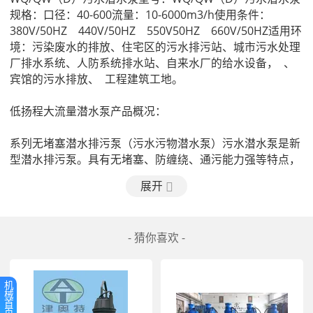
规格：口径：40-600流量：10-6000m3/h使用条件：
380V/50HZ　440V/50HZ　550V50HZ　660V/50HZ适用环
境：污染废水的排放、住宅区的污水排污站、城市污水处理
厂排水系统、人防系统排水站、自来水厂的给水设备，  、
宾馆的污水排放、  工程建筑工地。

低扬程大流量潜水泵产品概况：

系列无堵塞潜水排污泵（污水污物潜水泵）污水潜水泵是新
型潜水排污泵。具有无堵塞、防缠绕、通污能力强等特点，
产品几有安装使用方便、结构合理、产品规格多样化。

展开
WQP，QWP系列无堵塞潜水排污泵（污水污物潜水电泵》
是采用精密铸造材质为不锈钢的新型潜水排污泵，产品经过
- 猜你喜欢 -
酸洗抛丸处理，外形美观，16有WQ的优点，并  WQ泵。具
有耐一般腐蚀环垅下使用。

机
WQK系列潜水排污泵（污水污物潜水电泵）是带Will功能新
械
型潜水排污泵。

首
页