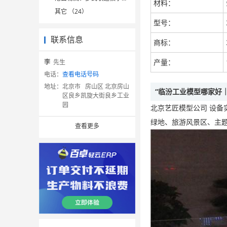
材料：
其它 （24）
型号：
联系信息
商标：
产量：
李
先生
电话：
查看电话号码
地址：
北京市 房山区 北京房山
“临汾工业模型哪家好
区良乡凯旋大街良乡工业
园
北京艺匠模型公司 设备
绿地、旅游风景区、主
查看更多