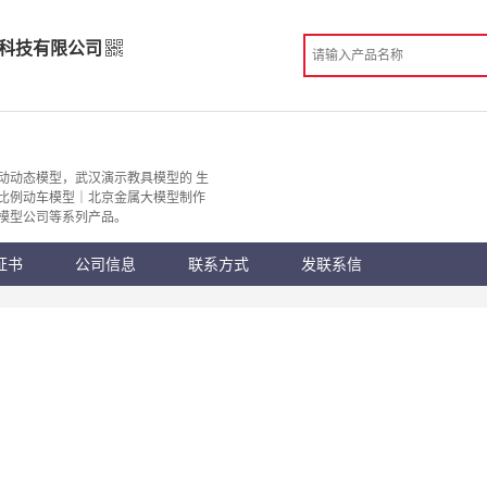
科技有限公司
型科技有限公司
造
动动态模型，武汉演示教具模型的 生
比例动车模型｜北京金属大模型制作
模型公司等系列产品。
份认证
手机访问展示厅
证书
公司信息
联系方式
发联系信