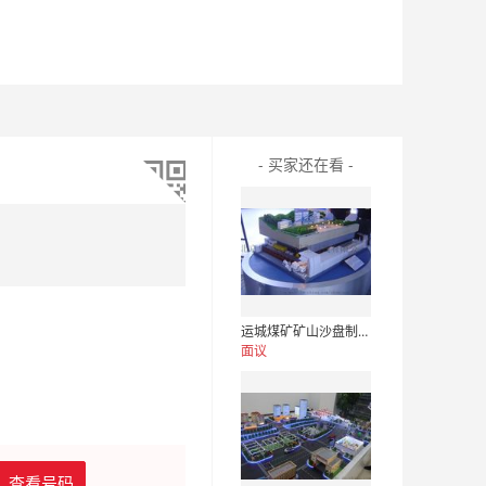
- 买家还在看 -
运城煤矿矿山沙盘制作｜运城沙盘模型价格
面议
查看号码