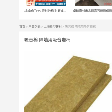
机械舱门PVC密封泡棉 耐磨减震填充专用
首页
>
产品列表
>
上海新型建材
> 吸音棉 隔墙用吸音岩棉
吸音棉 隔墙用吸音岩棉