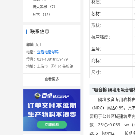
材质：
防火黑棉 （7）
芯材：
其它 （15）
形状：
联系信息
抗弯强度：
郭灿
女士
型号：
电话：
查看电话号码
传真：
021-13818159479
商标：
地址：
上海市 闵行区 莘松路
尺寸：
查看更多
“吸音棉 隔墙用吸音岩
隔墙吸音专用岩棉由大
（NRC）高达0.85
要用于公共区域建筑室
数 25℃≥0.039 
≤0.5 kg/m2 长