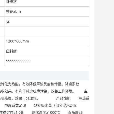
纤维状
樱花abm
优
工业设备保温隔热用铁丝网岩棉毡
面议
1200*600mm
塑料膜
999999999999
集装箱保温岩棉
面议
转化为热能，有效降低声波反射和传播。降噪系数
好的吸收效果，有利于减少噪声污染，改善工作环境。 主
吸声、降噪处理，效果十分理想。 产品性能 导热系
wt 酸度系数≥1.8 短期吸水量（部分浸水24h）
机械设备保温岩棉板
 尺寸稳定性≤1.0% 熔化温度≥1000℃ 直角度≤5
面议