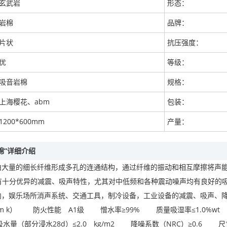
玄武岩
形态：
岩棉
品牌：
片状
抗压强度：
优
等级：
吸音岩棉
规格：
上海樱花、abm
包装：
1200*600mm
产量：
棉”详细介绍
量的细长纤维形成多孔的连通结构，通过纤维的振动和相互摩擦将声能
，具有十分优异的减震、吸声特性，尤其对中低频和各种震动噪声均有良
内，娱乐场所消声系统、交通工具，制冷设备，工业设备的减震、
w/（m k） 防火性能 A1级 憎水率≥99% 质量吸湿率≤1.0%
期吸水量（部分浸水28d）≤2.0 kg/m2 降噪系数（NRC）≥0.6