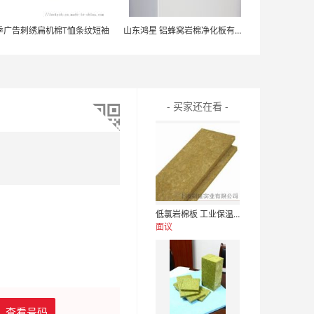
季广告刺绣扁机棉T恤条纹短袖
山东鸿星 铝蜂窝岩棉净化板有哪些优点
- 买家还在看 -
低氯岩棉板 工业保温隔热用岩棉 工业保温岩棉板
面议
查看号码