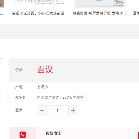
卓瑞密封出品耐高石棉温保温板 耐850度石棉纤维
荷重测试装置，绝热岩棉热荷重
热感纤维 吸湿发热纤维 发热丝 发热纤维填充棉
夏
面议
价格
产地
上海市
发货期
自买家付款之日起7天内发货
数量
郭灿 女士