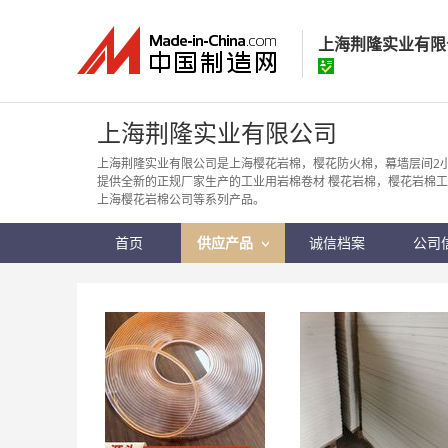
上海荆隆实业有限
上海荆隆实业有
上海荆隆实业有限公司
经营模式：
其它组
上海荆隆实业有限公司是上海樱花岩棉，樱花防火棉，幕墙层间2
提供全新的正规厂家生产的工业用岩棉卷材 樱花岩棉，樱花岩棉工
所在地区：
上海市
上海樱花岩棉公司等系列产品。
认证信息：
身
首页
供应产品
诚信档案
公司