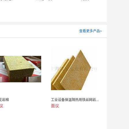
查看更多产品>
低密度埃特板
面议
花岩棉
工业设备保温隔热用铁丝网岩棉毡
议
面议