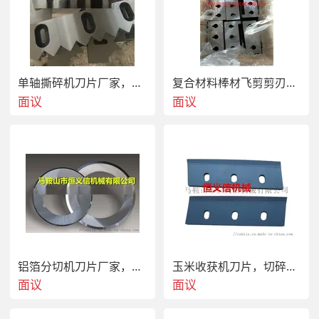
大型塑料粉碎的一种机械刀片.2:强力破碎机刀片由定刀,  ,螺
旋滚刀组成,由  ,螺旋滚刀高速旋转刀片来破碎塑料制品,有生
产效率高,颗粒均匀等特点,强力破碎机刀片组合结构制造工
艺比平刀复杂.3:强力破碎机刀片适合破碎片材、管材、型
材、板材及包装材料等大多数塑料制品.4:强力破碎机刀片有
单轴撕碎机刀片厂家，撕碎机定刀片，双轴撕碎机动刀片
复合材料棒材飞剪剪刃，飞剪刀片厂家
全  片和镶  片两种,热处理硬度HRC55-58度,技术要求:抗冲
面议
面议
击,耐磨,耐高温.造粒机刀片1:造粒机刀片又称切粒机刀片,是
安装在塑料造粒机上,用于塑料粒子造粒的一种机械刀片.2:
造粒机刀片是由定刀,造粒滚刀组成,一般为一个造粒滚刀配
一片定刀,造粒滚刀片是一种圆柱形斜线螺旋刀口的滚切式刀
片,分为全钢滚刀和镶钢滚刀两种,制造工艺复杂;定刀采用平
刀设计,加工制造相对简单.3:造粒机刀片是通过滚刀持续滚
动剪切塑料挤出机挤出的线形塑料来达到造粒的目的,造粒机
刀片生产的塑料粒子颗粒均匀,是塑料粒子生产行业  的刀
片.4:造粒机刀片适合PE、PP、PVC、PS、ABS、AS、HIPS
等大多数塑料粒子的造粒.5:造粒机刀片热处理硬度HRC58-
62度,技术要求:抗冲击,耐磨,耐高温.刀片材质采用65Mn弹簧
铝箔分切机刀片厂家，铝板纵剪机刀片经久耐用无毛刺
玉米收获机刀片，切碎刀，牧草刀，饲料搅拌车刀片
钢,9crsi,SK5,T10等,热处理硬度HRC52-55度.采用
面议
面议
SK5,T10,9crsi,6CrW2Si等,热处理硬度HRC55-58.全钢滚刀
采用Cr12MOv,W6Mo5Cr4v2等;镶钢滚刀刀体采用  碳钢,刀