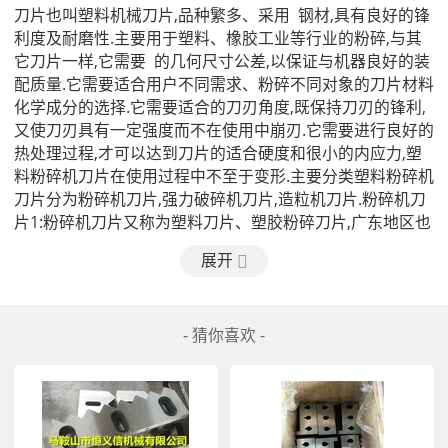
刀片也叫塑料机械刀片,品种繁多、采用  钢材,具有良好的锋
利度及耐磨性.主要用于塑料、橡胶工业等行业的粉碎,与其
它刀片一样,它需要  的几何尺寸公差,以保证与机器良好的装
配质量.它需要适合用户不同需求、粉碎不同对象的刀片材料
化学成分的选择.它需要适合的刀刃角度,既保持刀刃的锋利,
又使刀刃具有一定强度而不在使用中崩刃.它需要进行良好的
热处理过程,才可以达到刀片的适合硬度和很小的内应力,塑
料粉碎机刀片在使用过程中不至于变形.主要分类塑料粉碎机
刀片分为粉碎机刀片,强力破碎机刀片,造粒机刀片.粉碎机刀
片1:粉碎机刀片又称为塑料刀片、塑胶粉碎刀片,广东地区也
称水口刀片.是安装在塑料粉碎机上,用于塑料粉碎的一种机
展开
械刀片.2:粉碎机刀片采用平刀设计,分为粉碎动刀和定刀,一
般一副粉碎机刀片为5片,由3片粉碎动刀和2片定刀组成,通过
粉碎动刀高速旋转与定刀产生剪切来达到粉碎塑料材料的目
- 猜你喜欢 -
的,可以调节粉碎动刀来控制粉碎粒的大小.3:粉碎机刀片适
合粉碎各类ABS、PE、PP板等塑料材料粉碎回收;粉碎机刀
片分为全  片和镶  片两种.4:粉碎机刀片有全  片和镶  片两
种,热处理硬度HRC52-55度,技术要求:抗冲击,耐磨,耐高温.强
力破碎机刀片1:强力破碎机刀片是安装在强力破碎机上,用于