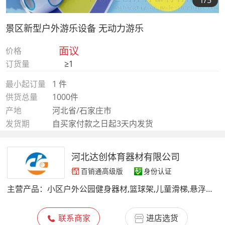
1
/5
景区新型户外游乐设备 无动力游乐
面议
价格
订货量
≥1
最小起订量
1 件
供货总量
1000件
产地
河北省/石家庄市
发货期
自买家付款之日起3天内发货
河北达创体育器材有限公司
百销通高级版
身份认证
主营产品：
小区户外公园健身器材,篮球架,儿童滑梯,悬浮地板,球场围网,看台座椅,乒乓球台,400米障碍器材,足球场草坪,儿童运动馆器材,休闲座椅垃圾桶
联系商家
进店选货