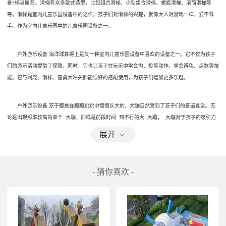
备
梯当属名。滑梯有众多款式造型，比如组合滑梯、小型组合滑梯、螺旋滑梯、滚筒滑梯等
?
等。滑梯是室内儿童乐园设备中的之作。孩子们对滑梯的兴趣，就像大人对游戏一样，爱不释
手。作为室内儿童乐园中的儿童乐园设备之一。
　　户外游乐设备 海洋球算得上是又一种室内儿童乐园设备中喜欢的设备之一。它不仅为孩子
们的游乐活动提供了保障，同时，它也让孩子在玩乐中学会抛、投等动作，学会辨色、点数等技
能。它与网笼、滑梯、智勇大冲关都能很好的搭配使用，为孩子们增加更多乐趣。
　　户外游乐设备 孩子都是在蹦蹦跳跳中慢慢长大的，大蹦自然受到了孩子们的普遍喜爱。无
论是出现频率较高的单个  大蹦，抑或是前段时间  到不行的大  大蹦，  大蹦对于孩子的吸引力
从未减弱。
展开
   户外游乐设备 项目来说，其硬件设备的筛选相对比较快，这就要求不断更新设备。而设备更
新不仅是旧的换成新的，更要跟从潮流，不断引进新式文娱设备，这也是一种室内休闲文娱项目
- 猜你喜欢 -
的立异思路。可是，更新硬件设备需求增加  ，这种立异有必要树立在对新室内儿童游设备的盈
余才能进行科学分析与猜测的根底上。