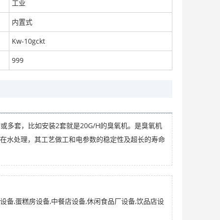
工业
内置式
Kw-10gckt
鑫垚小槽钢6S玻璃钢摇床、重选砂金矿、淘金设备
面议
999
套或多套，比如安装2套就是20G/H的臭氧机。是臭氧机
建筑用金属面绝热夹芯板 钢结构建筑外墙屋面围护系统
面议
在水处理，其工艺做工和电参数的稳定性及超长的寿命
房设备,蛋糕房设备,中餐店设备,休闲食品厂设备,饮品店设
进口意大利WAIRCOM EZRR2/7F20PM/SS 过滤减压阀 1/2寸 20微米
面议