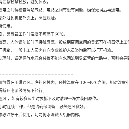
请注意轻拿轻放，避免摔毁。
通电之间请检查清楚气路、电路之间有没有问题，确保无误后再通电。
无外泄到机箱外壳上，高压危险。
所使用。
度，臭氧管工作时温度不可高于60℃。
较高，人体请勿长时间接触臭氧，投放到密闭空间的臭氧可在机器停止工
开机箱，一般电工人员需在向专业维护人员咨询后可以打开机箱。
处理时，请确保气水混合装置不能有水回流到臭氧管的气路中，否则会导
---------------------------------------------------
用放置在干燥通风洁净的环境内，环境温度在-10～40℃之间，相对湿度小
需断开电源线情况下经行。
通风 ，如有较多灰尘时要拆下及时清理干净并装回原位。
4小时连续工作，但是请确保设备上散热通风良好。
巾必须拧干后使用，切勿将水滴溅入机器内部。