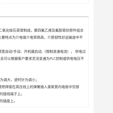
以上二氧化硅石英管制成，聚四氟乙烯及氟胶密封原件组合
主要特点为介电值介电常熟高，介质韧性好运输途中不
4J44板/棒/管/法兰/锻件/规格齐全
面议
宽自动/手动、开机缓启动,（限制浪涌电流）， 供电过
并且可以根据客户要求灵活变通为PLC控制或供电电压不
针为调大，逆时针为调小；
贝壳酥休闲零食产线 粗粮双螺杆膨化设备
面议
要把焊接在高压线上的弹簧插入臭氧管内电极中空部
上的接线端子上。
班的插座上。