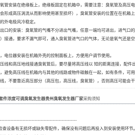
氧管安装在绝缘板上，绝缘板固定在机箱中，需要注意：臭氧管及高压电
会形成高压涡流从而影响使用甚至损坏），臭氧管安装的位置在在机箱上
的外电极风冷稳定。
出口的安装：臭氧管的气嘴不分进出气嘴，任意一端均可进出，进气口的
）接通，要求不漏气即可，通入臭氧管进气口的气体，无论是氧气还是空
，电位器安装在机箱外壳的控制面板上，方便用户调节使用。
压线和高压地线接通臭氧管后，要尽量将高压线以 短的距离连接，配件出
，避免高压线在机箱内与其他的线路或物件碰触在一起，如有条件，可用
线，不要靠近高压部分（高压包，高压线，臭氧管），否则高压可能会干
器套件浓度可调臭氧发生器贵州臭氧发生器厂家
采购须知
---------------------------------------------------
检查设备有无损坏或缺失零配件，确保没有问题后再投入到安装使用环节