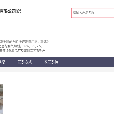
有限公司
技有限公司
造
发生器配件的 生产制造厂家，竭诚为
氧切割，3KW, 5.5, 7.5,
 安顺市
家用养殖场化妆品厂臭氧消毒等系列产
份认证
手机访问展示厅
信息
联系方式
发联系信