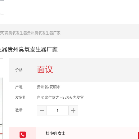
德国Schmalz施迈茨 泵用维修套件 FLK G1/2-IG G1/2-AG
浓度可调臭氧发生器贵州臭氧发生器厂家
生器贵州臭氧发生器厂家
面议
价格
产地
贵州省/安顺市
发货期
自买家付款之日起3天内发货
数量
杜小姐 女士