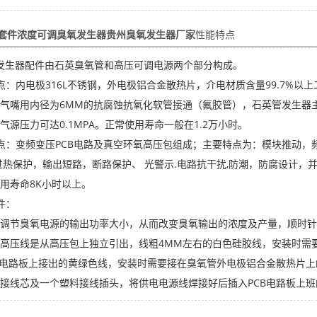
器套件浓度可调臭氧发生器贵州臭氧发生器厂家
性能特点
臭氧发生器配件由石英臭氧管和高压可调电源两个部分构成。
点：内电极316L不锈钢，外电极铝合金散热片，介电材质含量99.7%
气嘴用内径为6MM的抗腐蚀抗氧化软管接通（氟胶管），石英管发生器
源压力可达0.1MPA。正常使用寿命一般在1.2万小时。
点：变频变压PCB电路及真空环氧高压包组成；主要特点为：模块推动，频
过热保护，输出短路，断路保护、 光警示.电路抗干扰,防潮，防腐设计，
用寿命8K小时以上。
件：
是调节臭氧电源的输出功率大小，从而改变臭氧输出的浓度及产量，顺时
：高压线是从高压包上独立引出，线粗4MM左右的白色硅胶线，安装时需
B电路板上接出的黄绿色线，安装时需要接在臭氧管外电极铝合金散热片
个接线芯及一个塑料接线插头，将供电电源线焊接好后插入PCB电路板上