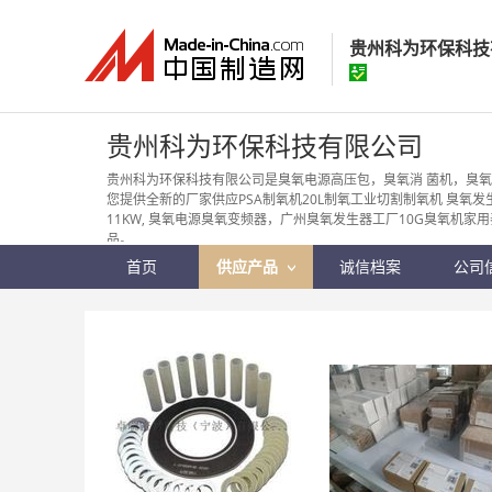
贵州科为环保科技
贵州科为环保科
贵州科为环保科技有限公司
经营模式：
生产制
贵州科为环保科技有限公司是臭氧电源高压包，臭氧消 菌机，臭氧
您提供全新的厂家供应PSA制氧机20L制氧工业切割制氧机 臭氧发生器配套
所在地区：
贵州省
11KW, 臭氧电源臭氧变频器，广州臭氧发生器工厂10G臭氧机
认证信息：
身
品。
首页
供应产品
诚信档案
公司