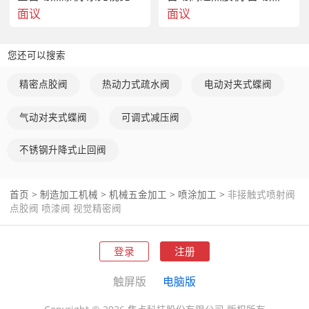
面议
面议
您还可以搜索
精密点胶阀
热动力式疏水阀
电动对夹式蝶阀
气动对夹式蝶阀
可调式减压阀
不锈钢升降式止回阀
首页
>
制造加工机械
>
机械五金加工
>
喷涂加工
>
非接触式喷射阀
点胶阀 喷漆阀 视觉精密阀
登录
注册
触屏版
电脑版