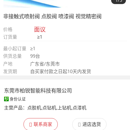
1
/5
非接触式喷射阀 点胶阀 喷漆阀 视觉精密阀
面议
价格
订货量
≥1
最小起订量
≥1
供货总量
99台
产地
广东省/东莞市
发货期
自买家付款之日起10天内发货
东莞市柏锐智能科技有限公司
身份认证
主营产品：
点胶机,点钻机,上钻机,点漆机
联系商家
进店选货