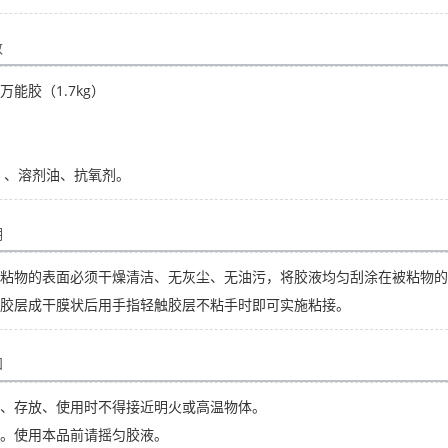
数
能胶（1.7kg）
 、溶剂油、抗氧剂。
明
粘物的表面必须干燥清洁、无灰尘、无油污，将胶液均匀刮涂在被粘物的表
胶层成干膜状后用手指轻触胶层不粘手时即可实施粘接。
知
、存放、使用时不得接近明火或高温物体。
。使用本品前请摇匀胶液。