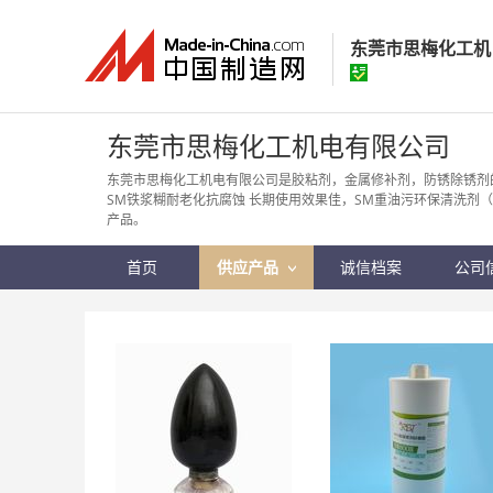
东莞市思梅化工机
东莞市思梅化工
东莞市思梅化工机电有限公司
经营模式：
贸易批
东莞市思梅化工机电有限公司是胶粘剂，金属修补剂，防锈除锈剂
SM铁浆糊耐老化抗腐蚀 长期使用效果佳，SM重油污环保清洗剂
所在地区：
广东省
产品。
认证信息：
身
首页
供应产品
诚信档案
公司