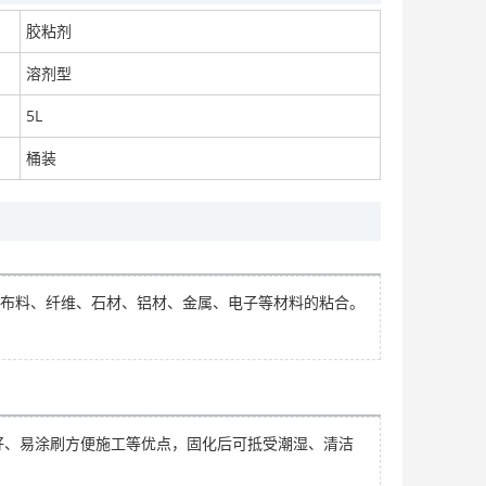
胶粘剂
溶剂型
SM铁浆糊耐老化抗腐蚀 长期使用效果佳
5L
面议
桶装
布料、纤维、石材、铝材、金属、电子等材料的粘合。
好、易涂刷方便施工等优点，固化后可抵受潮湿、清洁