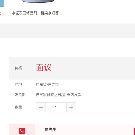
耐高温导热胶 RTV 单组份硅胶 胶粘剂生产厂
水泥表面修复剂，桥梁水坝等堵漏工程
面议
价格
产地
广东省/东莞市
发货期
自买家付款之日起1天内发货
数量
曾 先生