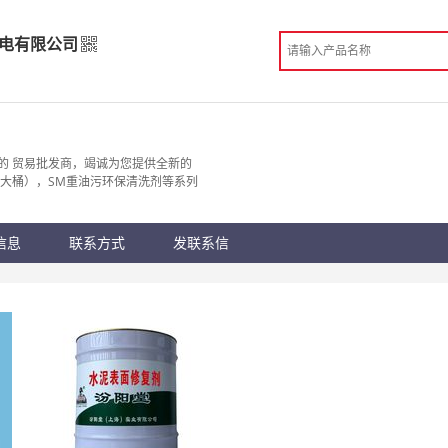
电有限公司
机电有限公司
发
的 贸易批发商，竭诚为您提供全新的
（大桶），SM重油污环保清洗剂等系列
 东莞市
份认证
手机访问展示厅
信息
联系方式
发联系信