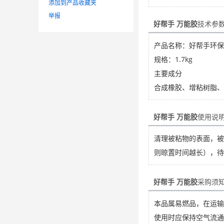
添加到产品收藏夹
举报
好帮手 万能胶
技术参
产品名称：好帮手环保万
规格：1.7kg
主要成分
合成橡胶、增粘树脂、
好帮手 万能胶
使用说
清理被粘物的表面，被
则晾置时间越长），待
好帮手 万能胶
采购须
本品属易燃品，在运输
使用时应保持空气流通