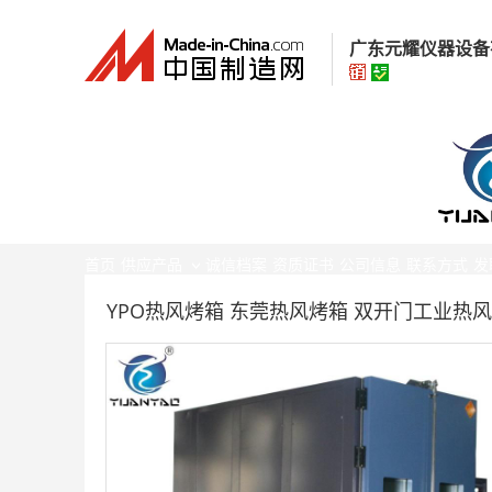
广东元耀仪器设备
广东元耀仪器设
经营模式：
生产制
所在地区：
广东省
认证信息：
身
首页
供应产品
诚信档案
资质证书
公司信息
联系方式
发
YPO热风烤箱 东莞热风烤箱 双开门工业热