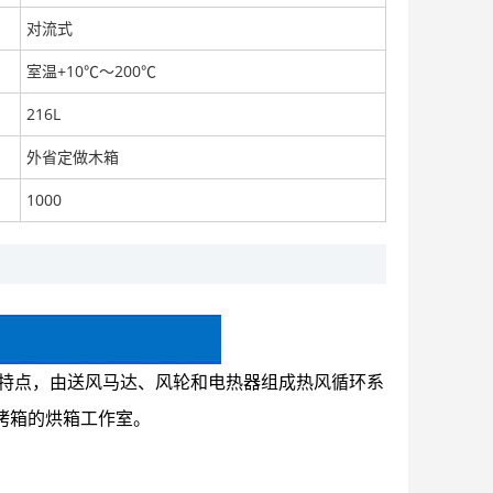
对流式
室温+10℃～200℃
216L
600L真空烤箱 元耀真空烤箱 锂电池真空烘箱
面议
外省定做木箱
1000
480L真空烤箱 深圳真空烤箱 锂电池真空烤箱
面议
等特点，由送风马达、风轮和电热器组成热风循环系
烤箱的烘箱工作室。