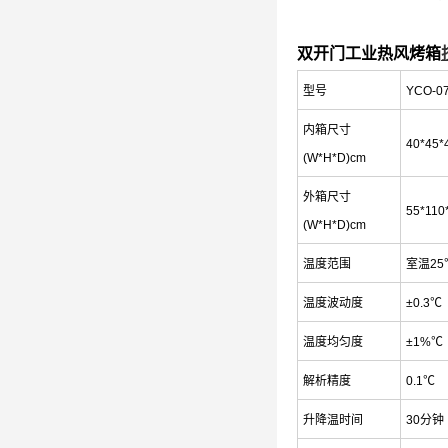
双开门工业热风烤箱
型号
YCO-0
内箱尺寸
40*45*
(W*H*D)cm
外箱尺寸
55*110
(W*H*D)cm
温度范围
室温25
温度波动度
±0.3℃
温度均匀度
±1%℃
解析精度
0.1℃
升降温时间
30分钟