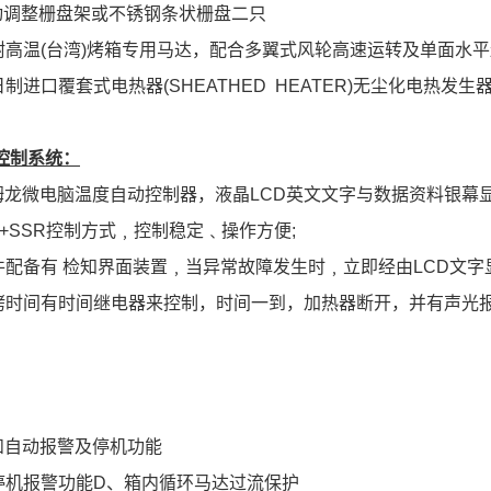
动调整栅盘架或不锈钢条状栅盘二只
耐高温(台湾)烤箱专用马达，配合多翼式风轮高速运转及单面水平
制进口覆套式电热器(SHEATHED HEATER)无尘化电热发
控制系统：
姆龙微电脑温度自动控制器，液晶LCD英文文字与数据资料银幕显
D+SSR控制方式﹐控制稳定﹑操作方便;
件配备有 检知界面装置﹐当异常故障发生时﹐立即经由LCD文字
烤时间有时间继电器来控制，时间一到，加热器断开，并有声光
和自动报警及停机功能
停机报警功能D、箱内循环马达过流保护