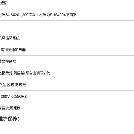
+烤漆
质SUS#201,200℃以上材质为SUS#304不锈钢
机风循环系统
#不锈钢高速加热器
数显控制器
指示灯,隔层架(可自由调节2个)
,超温.过流.过载
 380V 6O/5OHZ
殊要求,可定制
维护保养：