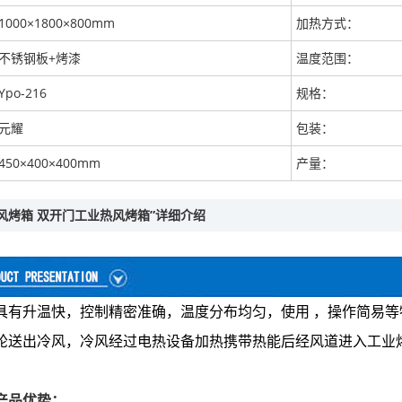
1000×1800×800mm
加热方式：
不锈钢板+烤漆
温度范围：
Ypo-216
规格：
元耀
包装：
450×400×400mm
产量：
热风烤箱 双开门工业热风烤箱”详细介绍
具有
升温快
，控制精密准确
，
温度分布均匀，使用 ，操作简易
轮送出冷风，冷风经过电热设备加热携带热能后经风道进入工业
产品优势：