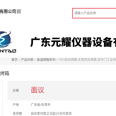
有限公司
备有限公司
高级版
造
 东莞市
首页
>
产品列表
>
高温烤箱系列
> YPO热风烤箱 东莞热风烤箱 双开门工业
份认证
联系信
手机访问展示厅
风烤箱
面议
价格
产地
广东省/东莞市
发货期
自买家付款之日起25天内发货