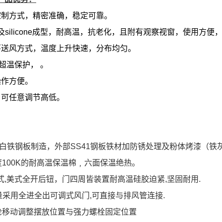
控制方式，精密准确，稳定可靠。
ng及silicone成型，耐高温，抗老化，且附有观察视窗，使用方
环送风方式，温度上升快速，分布均匀。
重超温保护， 。
操作方便。
，可任意调节高低。
5t白铁钢板制造，外部SS41钢板铁材加防锈处理及粉体烤漆（铁
100K的耐高温保温棉﹐六面保温绝热。
,美式全开后钮，门四周皆装置耐高温硅胶迫紧,坚固耐用.
量采用全进全出可调式风门,可直接与排风管连接.
轮移动调整摆放位置与强力螺栓固定位置