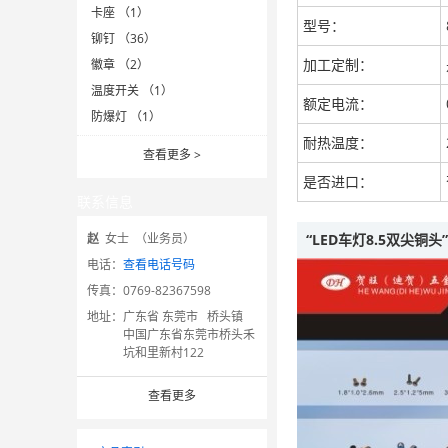
卡座 （1）
型号：
铆钉 （36）
加工定制：
徽章 （2）
温度开关 （1）
额定电流：
防爆灯 （1）
耐热温度：
查看更多
>
是否进口：
联系信息
赵
女士 （业务员）
“LED车灯8.5双尖铜
电话：
查看电话号码
传真：
0769-82367598
地址：
广东省 东莞市 桥头镇
中国广东省东莞市桥头禾
坑和里新村122
查看更多