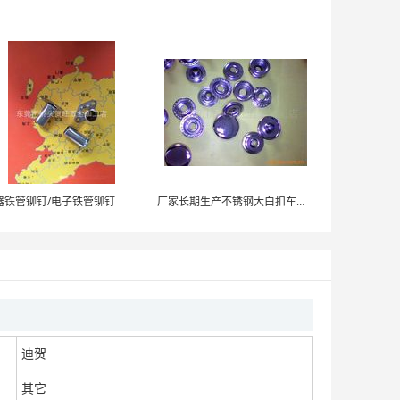
LED汽车车灯8.5铜头
面议
器铁管铆钉/电子铁管铆钉
厂家长期生产不锈钢大白扣车缝钮
迪贺
其它