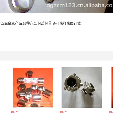
五金金属产品,品种齐全,保质保量,还可来样来图订做.
面议
面议
面