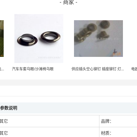
- 商家 -
单/双面铆钉，空心铆钉，包包铆钉，手提袋铆钉，吊牌铆钉
汽车车套乌眼/沙滩椅乌眼
供应插头空心铆钉 插座铆钉 灯头铆钉生产供应
电
头”参数说明
其它
品牌：
其它
材质：