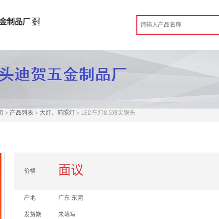
金制品厂
五金制品厂
高级版
造
 东莞市
页
>
产品列表
>
大灯、前照灯
> LED车灯8.5双尖铜头
份认证
手机访问展示厅
面议
价格
产地
广东 东莞
发货期
未填写