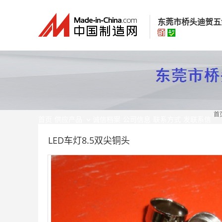
东莞市桥头迪贺五
东莞市桥头迪贺
经营模式：
生产制
所在地区：
广东省
首
认证信息：
身
首页
供应产品
诚信档案
公司信息
联系方式
发联系信
LED车灯8.5双尖铜头