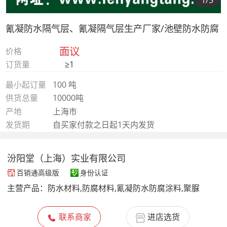
1
/5
氰凝防水隔气层、氰凝隔气层生产厂家/池壁防水防腐
面议
价格
订货量
≥1
最小起订量
100 吨
供货总量
10000吨
产地
上海市
发货期
自买家付款之日起1天内发货
汾阳堂（上海）实业有限公司
百销通高级版
身份认证
主营产品：
防水材料,防腐材料,氰凝防水防腐涂料,聚脲
联系商家
进店选货