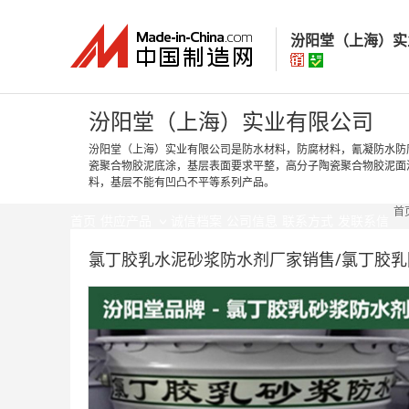
汾阳堂（上海）实
汾阳堂（上海）
汾阳堂（上海）实业有限公司
汾阳堂（上海）实业有限公司是防水材料，防腐材料，氰凝防水防
瓷聚合物胶泥底涂，基层表面要求平整，高分子陶瓷聚合物胶泥面
经营模式：
生产制
料，基层不能有凹凸不平等系列产品。
所在地区：
上海市
首
认证信息：
身
首页
供应产品
诚信档案
公司信息
联系方式
发联系信
氯丁胶乳水泥砂浆防水剂厂家销售/氯丁胶乳