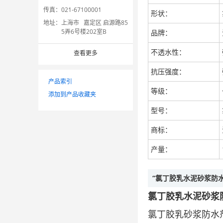
传真：
021-67100001
形状：
地址：
上海市 嘉定区 启源路85
5弄6号楼202室B
品牌：
不透水性：
查看更多
抗压强度：
产品索引
等级：
添加到产品收藏夹
型号：
商标：
产量：
“氯丁胶乳水泥砂浆防
氯丁胶乳水泥砂浆
氯丁胶乳砂浆防水