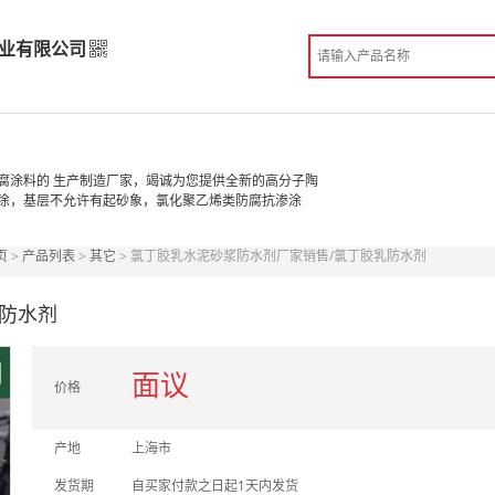
业有限公司
实业有限公司
高级版
腐涂料的 生产制造厂家，竭诚为您提供全新的高分子陶
涂，基层不允许有起砂象，氯化聚乙烯类防腐抗渗涂
造
页
>
产品列表
>
其它
> 氯丁胶乳水泥砂浆防水剂厂家销售/氯丁胶乳防水剂
份认证
手机访问展示厅
防水剂
面议
价格
产地
上海市
发货期
自买家付款之日起1天内发货