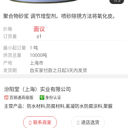
1
/5
聚合物砂浆 调节增型剂。喷砂除锈方法将氧化皮。
面议
价格
订货量
≥1
最小起订量
1 吨
供货总量
10000吨
产地
上海市
发货期
自买家付款之日起3天内发货
汾阳堂（上海）实业有限公司
百销通高级版
身份认证
主营产品：
防水材料,防腐材料,氰凝防水防腐涂料,聚脲
联系商家
进店选货