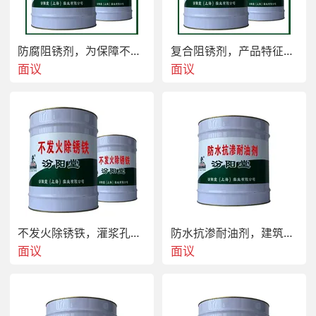
防腐阻锈剂，为保障不断研发生产出产品。防腐阻锈剂
复合阻锈剂，产品特征，低收缩之特点。复合阻锈剂
面议
面议
 聚合物砂浆  调节增型剂、适用范围：主要使用于各
种水池、地铁、屋面、地下室、工程基础、池槽等施
工。化工设施、桥梁、码头、城市护栏、构件、城市
不发火除锈铁，灌浆孔渗水由此孔注入。不发火除锈铁
防水抗渗耐油剂，建筑物灌缝堵漏涂层。防水抗渗耐油剂
轻轨、  设施对防水防腐保护。金属结构和混凝土
面议
面议
和，船舶的干舷、水线、高层建筑等等。