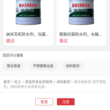
纳米无机防水剂，当漏水点经过高压灌浆止漏目的
膨胀抗裂防水剂，水触摸起化学反应而胀大,
面议
面议
您还可以搜索
氧化铁皮
不锈钢氧化皮
涂料助剂
首页
>
化工
>
添加剂及化学助剂
>
涂料助剂
>
聚合物砂浆 调节增型
剂。喷砂除锈方法将氧化皮。
产品快捷发货，汾阳堂以“品质，诚信，多赢”为企业
经营理念，工艺过硬，质量稳定，市场营销策略，售
登录
注册
后服务，加上勤劳的汗水，使我们不断的成长壮大。