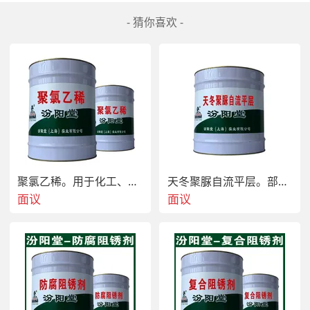
- 猜你喜欢 -
 我们一直持为客户提供质量稳定好的聚合物砂浆  调
聚氯乙稀。用于化工、管道、混凝土表面。聚氯乙稀
天冬聚脲自流平层。部分应注意，先预涂一道。
节增型剂产品，客户为上的经营理念。打造完整的产
面议
面议
品体系，以饱满的热情和高度的责任心服务于客户！