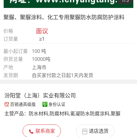
1
/5
聚脲、聚脲涂料、化工专用聚脲防水防腐防护涂料
面议
价格
订货量
≥1
最小起订量
100 吨
供货总量
10000吨
产地
上海市
发货期
自买家付款之日起1天内发货
汾阳堂（上海）实业有限公司
百销通高级版
身份认证
主营产品：
防水材料,防腐材料,氰凝防水防腐涂料,聚脲
联系商家
进店选货