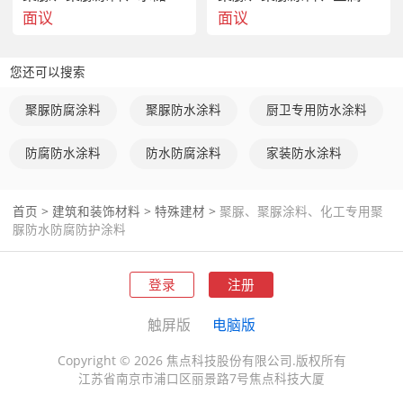
面议
面议
您还可以搜索
聚脲防腐涂料
聚脲防水涂料
厨卫专用防水涂料
防腐防水涂料
防水防腐涂料
家装防水涂料
首页
>
建筑和装饰材料
>
特殊建材
>
聚脲、聚脲涂料、化工专用聚
脲防水防腐防护涂料
登录
注册
触屏版
电脑版
聚脲防水防腐涂料
适用于：工业循环水系统水池内
壁、水处理系统等的贮池、混凝土及金属池壁及管道
Copyright © 2026 焦点科技股份有限公司.版权所有
防腐,水泥底建筑物，铁路等地基，港口，码头，桥
江苏省南京市浦口区丽景路7号焦点科技大厦