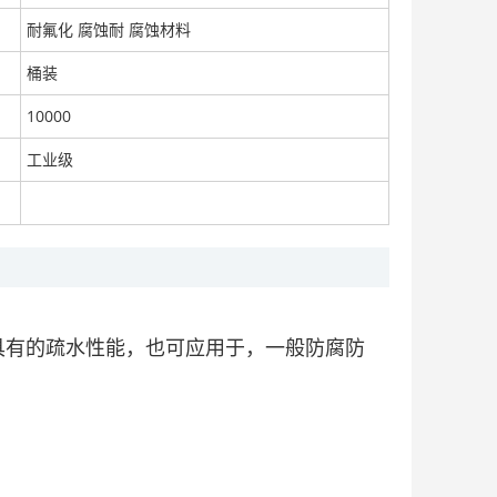
耐氟化 腐蚀耐 腐蚀材料
桶装
10000
高渗透性渗透型改性环氧树脂防水涂料。产品出厂检查
面议
工业级
双组份改性环氧树脂彩色防滑路面涂料。追求进步
面议
具有的疏水性能，也可应用于，一般防腐防