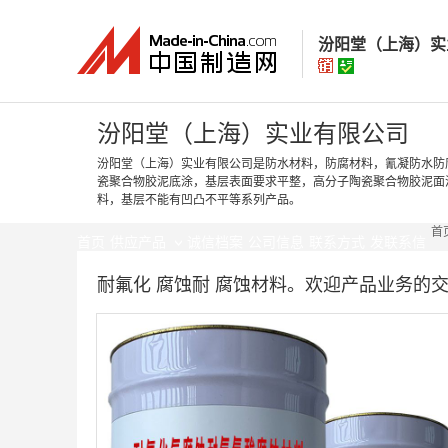
汾阳堂（上海）实
汾阳堂（上海）
汾阳堂（上海）实业有限公司
汾阳堂（上海）实业有限公司是防水材料，防腐材料，氰凝防水防
瓷聚合物胶泥底涂，基层表面要求平整，高分子陶瓷聚合物胶泥面
经营模式：
生产制
料，基层不能有凹凸不平等系列产品。
所在地区：
上海市
首
认证信息：
身
首页
供应产品
诚信档案
公司信息
联系方式
发联系信
耐氟化 腐蚀耐 腐蚀材料。欢迎产品业务的