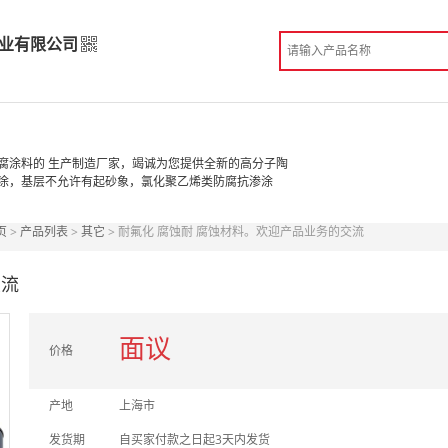
业有限公司
实业有限公司
高级版
腐涂料的 生产制造厂家，竭诚为您提供全新的高分子陶
涂，基层不允许有起砂象，氯化聚乙烯类防腐抗渗涂
造
页
>
产品列表
>
其它
> 耐氟化 腐蚀耐 腐蚀材料。欢迎产品业务的交流
份认证
手机访问展示厅
交流
面议
价格
产地
上海市
发货期
自买家付款之日起3天内发货