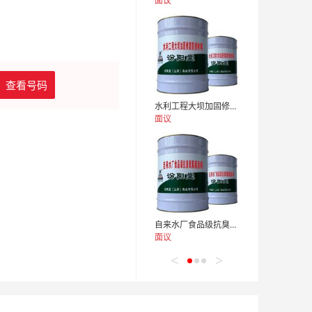
面议
查看号码
水利工程大坝加固修复防渗材料。我们秉承相互信任
面议
自来水厂食品级抗臭氧氟碳涂料。产品服务，互惠互利
面议
<
>