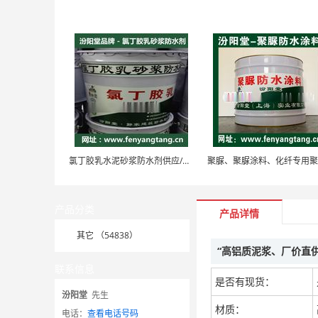
氯丁胶乳水泥砂浆防水剂供应/外墙防水、防水剂
产品分类
产品详情
其它 （54838）
“高铝质泥浆、厂价直
联系信息
是否有现货：
汾阳堂
先生
材质：
电话：
查看电话号码