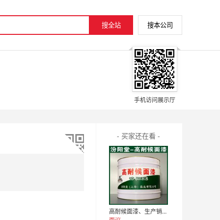
手机访问展示厅
- 买家还在看 -
高耐候面漆、生产销售、高耐候面漆、涂膜坚韧