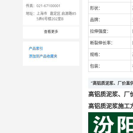
传真：
021-67100001
形状：
地址：
上海市 嘉定区 启源路85
5弄6号楼202室B
品牌：
拉伸强度：
查看更多
断裂伸长率：
产品索引
规格：
添加到产品收藏夹
包装：
“高铝质泥浆、厂价直
高铝质泥浆、厂
高铝质泥浆施工