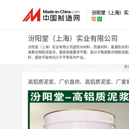
汾阳堂（上海）实
汾阳堂（上海）
汾阳堂（上海）实业有限公司
汾阳堂（上海）实业有限公司是防水材料，防腐材料，氰凝防水防
瓷聚合物胶泥底涂，基层表面要求平整，高分子陶瓷聚合物胶泥面
经营模式：
生产制
料，基层不能有凹凸不平等系列产品。
所在地区：
上海市
首
认证信息：
身
首页
供应产品
诚信档案
公司信息
联系方式
发联系信
高铝质泥浆、厂价直供、高铝质泥浆、厂家