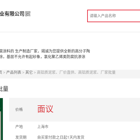
业有限公司
实业有限公司
高级版
腐涂料的 生产制造厂家，竭诚为您提供全新的高分子陶
涂，基层不允许有起砂象，氯化聚乙烯类防腐抗渗涂
造
页
>
产品列表
>
其它
> 高铝质泥浆、厂价直供、高铝质泥浆、厂家批量
份认证
手机访问展示厅
批量
面议
价格
产地
上海市
发货期
自买家付款之日起1天内发货