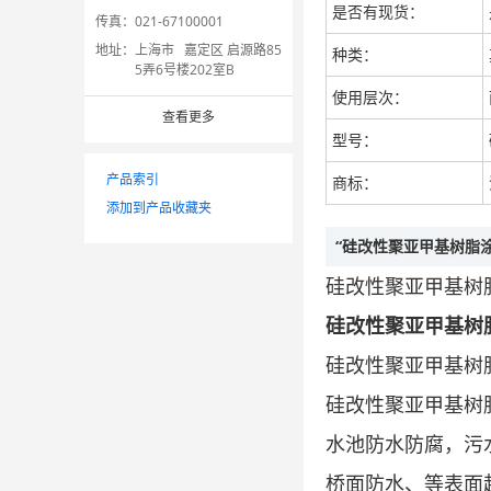
是否有现货：
传真：
021-67100001
地址：
上海市 嘉定区 启源路85
种类：
5弄6号楼202室B
使用层次：
查看更多
型号：
产品索引
商标：
添加到产品收藏夹
“硅改性聚亚甲基树脂
硅改性聚亚甲基树
硅改性聚亚甲基树
硅改性聚亚甲基树
硅改性聚亚甲基树
水池防水防腐，污
桥面防水、等表面