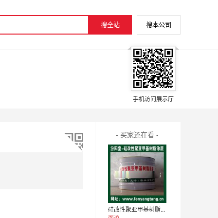
手机访问展示厅
- 买家还在看 -
硅改性聚亚甲基树脂涂层用于地槽，地沟矿井的防腐