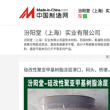
汾阳堂（上海）实
汾阳堂（上海）
汾阳堂（上海）实业有限公司
汾阳堂（上海）实业有限公司是防水材料，防腐材料，氰凝防水防
瓷聚合物胶泥底涂，基层表面要求平整，高分子陶瓷聚合物胶泥面
经营模式：
生产制
料，基层不能有凹凸不平等系列产品。
所在地区：
上海市
首
认证信息：
身
首页
供应产品
诚信档案
公司信息
联系方式
发联系信
硅改性聚亚甲基树脂涂层港口，码头，桥墩