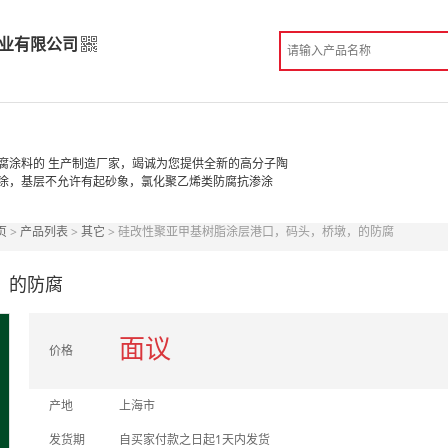
业有限公司
实业有限公司
高级版
腐涂料的 生产制造厂家，竭诚为您提供全新的高分子陶
涂，基层不允许有起砂象，氯化聚乙烯类防腐抗渗涂
造
页
>
产品列表
>
其它
> 硅改性聚亚甲基树脂涂层港口，码头，桥墩，的防腐
份认证
手机访问展示厅
，的防腐
面议
价格
产地
上海市
发货期
自买家付款之日起1天内发货