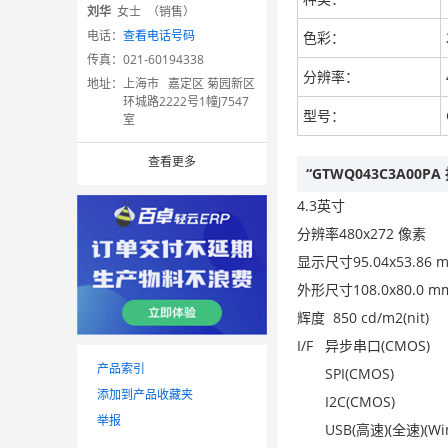
刘华
女士 （销售）
电话：
查看电话号码
色彩：
传真：
021-60194338
分辨率：
地址：
上海市 嘉定区 菊园新区
环城路2222号1幢J7547
型号：
室
查看更多
“GTWQ043C3A00
4.3英寸
分辨率480x272 像素
显示尺寸95.04x53.86 
外形尺寸108.0x80.0 m
辉度 850 cd/m2(nit)
I/F 异步串口(CMOS)
产品索引
SPI(CMOS)
添加到产品收藏夹
I2C(CMOS)
举报
USB(高速)(全速)(Win