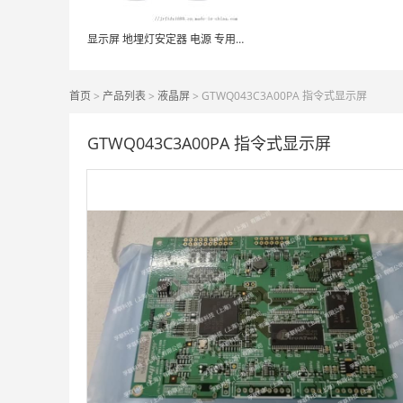
显示屏 地埋灯安定器 电源 专用导热灌封硅胶
首页
>
产品列表
>
液晶屏
> GTWQ043C3A00PA 指令式显示屏
GTWQ043C3A00PA 指令式显示屏