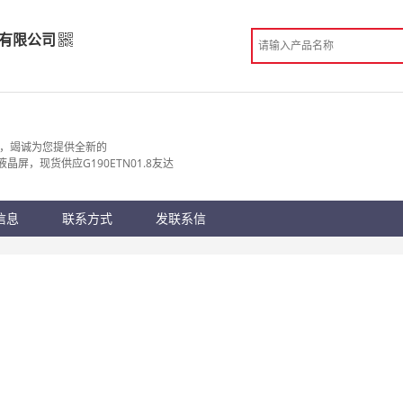
有限公司
）有限公司
发
商，竭诚为您提供全新的
寸液晶屏，现货供应G190ETN01.8友达
份认证
手机访问展示厅
信息
联系方式
发联系信