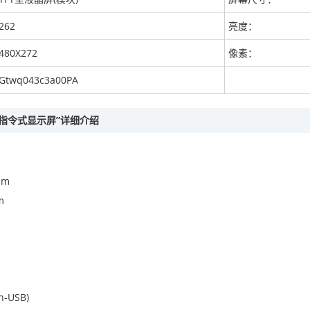
262
亮度：
480X272
像素：
Gtwq043c3a00PA
PA 指令式显示屏”详细介绍
mm
m
-USB)