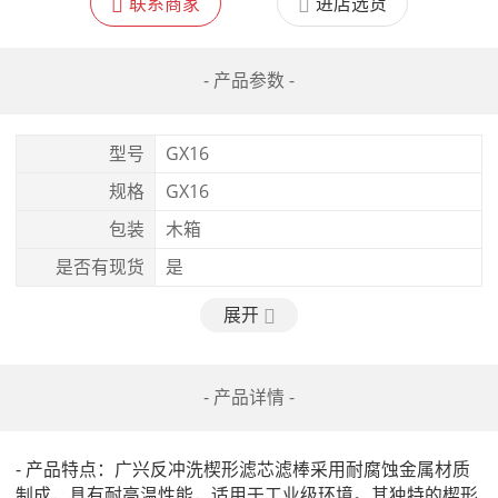
联系商家
进店选货
- 产品参数 -
型号
GX16
规格
GX16
包装
木箱
是否有现货
是
展开
- 产品详情 -
- 产品特点：广兴反冲洗楔形滤芯滤棒采用耐腐蚀金属材质
制成，具有耐高温性能，适用于工业级环境。其独特的楔形