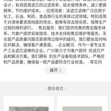
设计，有效提高滤芯的过滤效率，延长使用寿命，减少更换
频率，节约维护成本。 - 应用场景：该滤芯滤棒广泛应用于
化工、石油、制药、食品等行业的液体过滤领域。特别适用
于对液体要求高纯度的场合，能够有效去除杂质，保障生产
过程的顺利进行。 - 售后服务：我们提供完善的售后服务体
系，为客户提供安装指导、技术支持和售后维护等服务。无
论是产品质量问题还是使用过程中的疑问，我们都会及时响
应并解决，确保客户满意度。 - 企业概况：作为一家专业生
产工业滤芯滤棒的企业，广兴致力于为客户提供  的滤芯产
品和解决方案。我们拥有  的生产设备和技术团队，严格控
制产品质量，确保每一款产品都符合行业标准。 - 常见问
题：Q: 广兴反冲洗楔形滤芯滤棒的使用寿命是多久 A: 根据
展开
不同的工作环境和使用频率，使用寿命会有所不同，一般在
正常情况下可以达到较长的时间。Q: 是否可以定制特殊尺寸
的滤芯滤棒 A: 是的，我们可以根据客户的需求定制不同长
- 猜你喜欢 -
度和直径的滤芯滤棒，满足不同场合的使用要求。Q: 如何清
洁和维护滤芯滤棒 A: 清洁时可用清水冲洗或者用专用清洁
剂浸泡，定期更换滤芯滤棒可以保持设备的正常运行。