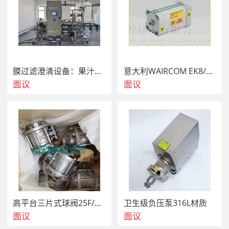
膜过滤澄清设备：果汁、果酒、酵素专用提纯解决方案
意大利WAIRCOM EK8/MF 手动操作杠杆阀 (3/2功能 1/8接口) 现货
面议
面议
高平台三片式球阀25F/32R 2000PSI
卫生级负压泵316L材质
面议
面议