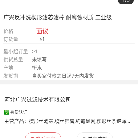
1
/5
广兴反冲洗楔形滤芯滤棒 耐腐蚀材质 工业级
面议
价格
订货量
≥1
最小起订量
≥1
供货总量
未填写
产地
衡水
发货期
自买家付款之日起7天内发货
河北广兴过滤技术有限公司
身份认证
主营产品：
楔形丝滤芯,绕丝筛管,约翰逊网,楔形丝条缝筛板,约翰逊滤芯,中排绕丝管,不锈钢滤元,缠丝滤水管,自动反冲洗过滤器滤芯,进口比利时Trislot滤芯,污水处理格栅楔形筛网滤筒,油脂浸出器栅板