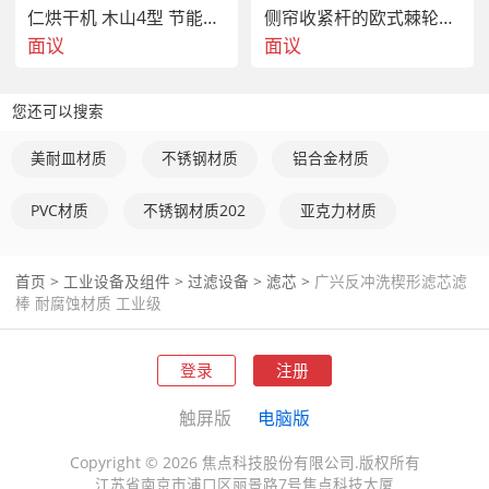
仁烘干机 木山4型 节能省电
侧帘收紧杆的欧式棘轮收紧器
面议
面议
您还可以搜索
美耐皿材质
不锈钢材质
铝合金材质
PVC材质
不锈钢材质202
亚克力材质
首页
>
工业设备及组件
>
过滤设备
>
滤芯
>
广兴反冲洗楔形滤芯滤
棒 耐腐蚀材质 工业级
登录
注册
触屏版
电脑版
Copyright © 2026 焦点科技股份有限公司.版权所有
江苏省南京市浦口区丽景路7号焦点科技大厦