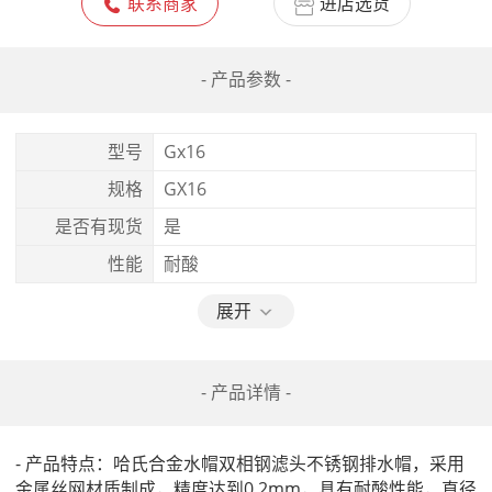
联系商家
进店选货
- 产品参数 -
型号
Gx16
规格
GX16
是否有现货
是
性能
耐酸
展开
- 产品详情 -
- 产品特点：哈氏合金水帽双相钢滤头不锈钢排水帽，采用
金属丝网材质制成，精度达到0.2mm，具有耐酸性能，直径