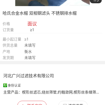
1
/5
哈氏合金水帽 双相钢滤头 不锈钢排水帽
面议
价格
订货量
≥1
最小起订量
≥1
供货总量
未填写
产地
衡水
发货期
未填写
河北广兴过滤技术有限公司
身份认证
主营产品：
楔形丝滤芯,绕丝筛管,约翰逊网,楔形丝条缝筛板,约翰逊滤芯,中排绕丝管,不锈钢滤元,缠丝滤水管,自动反冲洗过滤器滤芯,进口比利时Trislot滤芯,污水处理格栅楔形筛网滤筒,油脂浸出器栅板