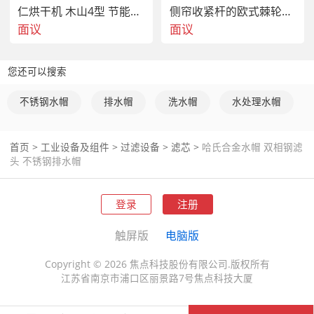
仁烘干机 木山4型 节能省电
侧帘收紧杆的欧式棘轮收紧器
面议
面议
您还可以搜索
不锈钢水帽
排水帽
洗水帽
水处理水帽
首页
>
工业设备及组件
>
过滤设备
>
滤芯
>
哈氏合金水帽 双相钢滤
头 不锈钢排水帽
登录
注册
触屏版
电脑版
Copyright © 2026 焦点科技股份有限公司.版权所有
江苏省南京市浦口区丽景路7号焦点科技大厦