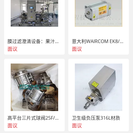
膜过滤澄清设备：果汁、果酒、酵素专用提纯解决方案
意大利WAIRCOM EK8/MF 手动操作杠杆阀 (3/2功能 1/8接口) 现货
面议
面议
高平台三片式球阀25F/32R 2000PSI
卫生级负压泵316L材质
面议
面议