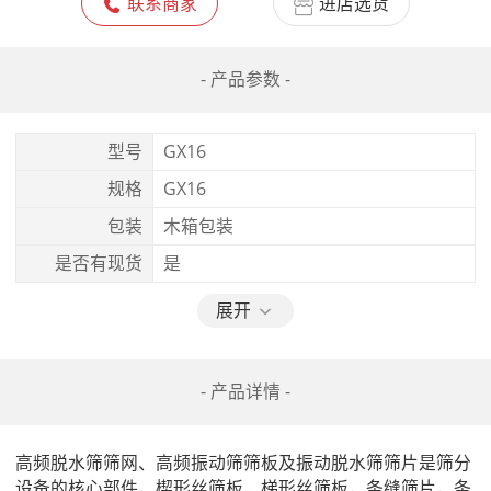
联系商家
进店选货
- 产品参数 -
型号
GX16
规格
GX16
包装
木箱包装
是否有现货
是
展开
- 产品详情 -
高频脱水筛筛网、高频振动筛筛板及振动脱水筛筛片是筛分
设备的核心部件，楔形丝筛板，梯形丝筛板，条缝筛片，条