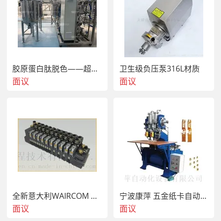
通过高频振动电机（1500-3600次/分钟）驱动筛箱，物料在
筛面上产生分层和透筛运动，水分在重力作用下脱离‌。小振
幅设计（1-2mm）减少物料飞溅和筛网冲击‌。
胶原蛋白肽脱色——超滤、纳滤膜脱色法
卫生级负压泵316L材质
面议
面议
技术优势
高效脱水
‌：单位处理量达5-8吨/小时·平方米，脱水后物料水
分可控制在7%-28%（视物料类型）‌。
节能耐用
‌：同步电机降低能耗30%，筛网    至2000小时以上‌
全新意大利WAIRCOM USB/2205060 220V交流电磁阀线圈 原装 报价
宁波康萍 五金纸卡自动鸡眼机 线路板自动铆接机
6。
面议
面议