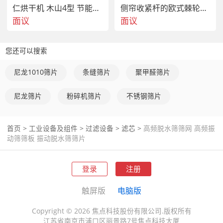
仁烘干机 木山4型 节能省电
侧帘收紧杆的欧式棘轮收紧器
面议
面议
您还可以搜索
尼龙1010筛片
条缝筛片
聚甲醛筛片
尼龙筛片
粉碎机筛片
不锈钢筛片
首页
>
工业设备及组件
>
过滤设备
>
滤芯
>
高频脱水筛筛网 高频振
动筛筛板 振动脱水筛筛片
登录
注册
触屏版
电脑版
Copyright © 2026 焦点科技股份有限公司.版权所有
江苏省南京市浦口区丽景路7号焦点科技大厦