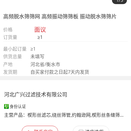
1
/5
高频脱水筛筛网 高频振动筛筛板 振动脱水筛筛片
面议
价格
订货量
≥1
最小起订量
≥1
供货总量
未填写
产地
河北省/衡水市
发货期
自买家付款之日起7天内发货
河北广兴过滤技术有限公司
身份认证
主营产品：
楔形丝滤芯,绕丝筛管,约翰逊网,楔形丝条缝筛板,约翰逊滤芯,中排绕丝管,不锈钢滤元,缠丝滤水管,自动反冲洗过滤器滤芯,进口比利时Trislot滤芯,污水处理格栅楔形筛网滤筒,油脂浸出器栅板