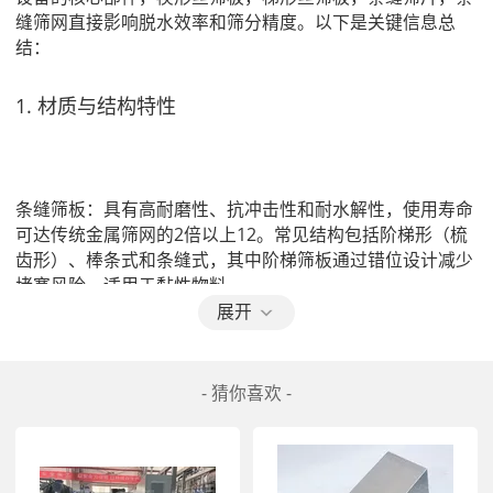
缝筛网直接影响脱水效率和筛分精度。以下是关键信息总
结：
材质与结构特性
条缝筛板
‌：具有高耐磨性、抗冲击性和耐水解性，使用寿命
可达传统金属筛网的2倍以上‌12。常见结构包括阶梯形（梳
齿形）、棒条式和条缝式，其中阶梯筛板通过错位设计减少
堵塞风险，适用于黏性物料‌。
展开
筛网目数
‌：80目筛网可  控制脱水效果，同时实现高效分级‌
3；部分型号支持0.025mm-20mm的细粒筛分，满足高精度
- 猜你喜欢 -
需求‌。
工作原理