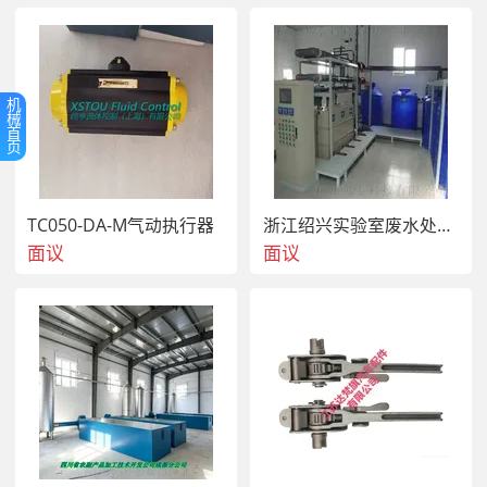
应用场景
机
械
首
适用于沙场、矿山、洗煤厂等场景，尤其擅长处理高含水量
页
或黏性物料。
TC050-DA-M气动执行器
浙江绍兴实验室废水处理公司 实验室废水净化设备厂家
面议
面议