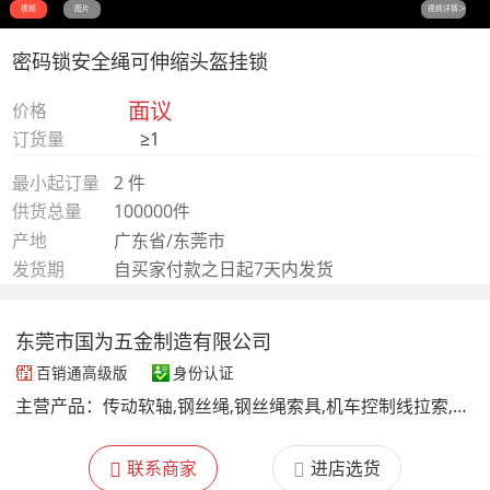
视频
图片
视频详情＞
密码锁安全绳可伸缩头盔挂锁
面议
价格
订货量
≥1
最小起订量
2 件
供货总量
100000件
产地
广东省/东莞市
发货期
自买家付款之日起7天内发货
东莞市国为五金制造有限公司
百销通高级版
身份认证
主营产品：
传动软轴,钢丝绳,钢丝绳索具,机车控制线拉索,灯饰吊线及配件, 保险绳索,宠物拉绳,安防设备缆绳,健身器材钢索,精密车床件,尼龙滑轮,钩扣索具
联系商家
进店选货