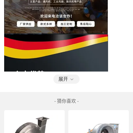
展开
- 猜你喜欢 -