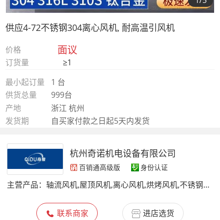
1
/5
供应4-72不锈钢304离心风机, 耐高温引风机
面议
价格
订货量
≥1
最小起订量
1 台
供货总量
999台
产地
浙江 杭州
发货期
自买家付款之日起5天内发货
杭州奇诺机电设备有限公司
百销通高级版
身份认证
主营产品：
轴流风机,屋顶风机,离心风机,烘烤风机,不锈钢风机,耐高温风机,斜流风机,玻璃钢风机
联系商家
进店选货