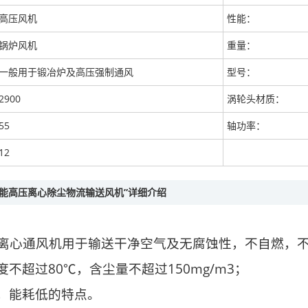
高压风机
性能：
锅炉风机
重量：
一般用于锻冶炉及高压强制通风
型号：
2900
涡轮头材质：
55
轴功率：
12
高效节能高压离心除尘物流输送风机”详细介绍
压离心通风机用于输送干净空气及无腐蚀性，不自燃，
不超过80℃，含尘量不超过150mg/m3；
，能耗低的特点。