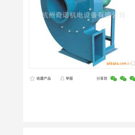
收藏产品
举报
分享到