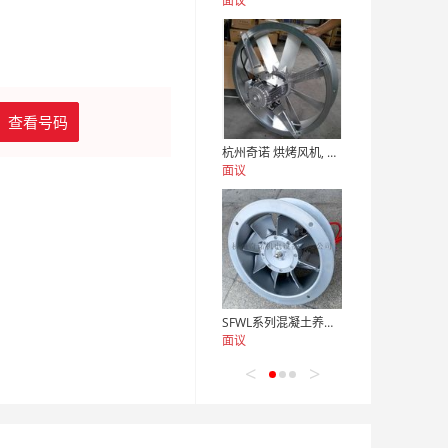
面议
查看号码
杭州奇诺 烘烤风机, 干燥窑热交换风机
面议
SFWL系列混凝土养护窑风机, 混凝土养护窑风机
面议
<
>