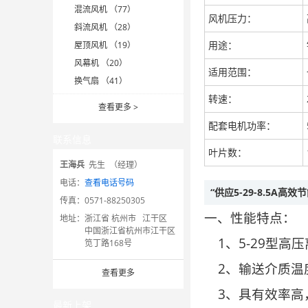
混流风机 （77）
风机压力：
斜流风机 （28）
用途：
屋顶风机 （19）
风幕机 （20）
适用范围：
换气扇 （41）
转速：
查看更多
>
配套电机功率：
联系信息
叶片数：
王海兵
先生 （经理）
电话：
查看电话号码
“供应5-29-8.5A
传真：
0571-88250305
一、性能特点：
地址：
浙江省 杭州市 江干区
中国浙江省杭州市江干区
1、5-29型高
笕丁路168号
2、输送介质温度
查看更多
3、具有效率高
最新上架