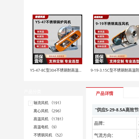
Y5-47-8C型304不锈钢耐高温耐酸碱锅炉风机
产品分类
产品详情
+
轴流风机 （191）
“供应5-29-8.5A
离心风机 （296）
高温风机 （1781）
品牌：
高温电机 （9）
气流方向：
不锈钢风机 （52）