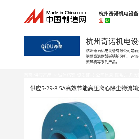
杭州奇诺机电设备
杭州奇诺机电设
杭州奇诺机电设
杭州奇诺机电设备有限公司是轴流
钢耐高温耐酸碱锅炉风机，9-19
经营模式：
生产制
流风机等系列产品。
所在地区：
浙江省
认证信息：
身
首页
供应产品
诚信档案
资质证书
公司信息
联系方式
发
供应5-29-8.5A高效节能高压离心除尘物流