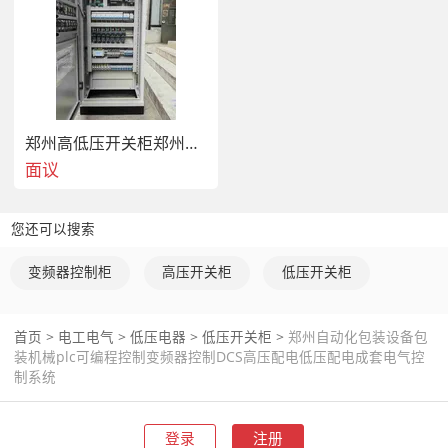
 　　现在，自动包装机的结构型式是多种多样的。从市
面上的三腔、四腔包装机到现在的六腔包装机，都提高
了全自动包装机的工作效率， 

郑州高低压开关柜郑州高压电器控制箱郑州低压电器控制箱郑州plc可编程控制柜郑州变频器控制柜DCS柜定制编程控制柜
面议
 　　二、自动功用的外部设备 

您还可以搜索
变频器控制柜
高压开关柜
低压开关柜
 　　自动包装机由包装机、真空机、控制系统、给料机
首页
>
电工电气
>
低压电器
>
低压开关柜
>
郑州自动化包装设备包
等多种机器组合而成，也可根据不同的包装产品进行局
装机械plc可编程控制变频器控制DCS高压配电低压配电成套电气控
部更换，以适应产品包装。 

制系统
登录
注册