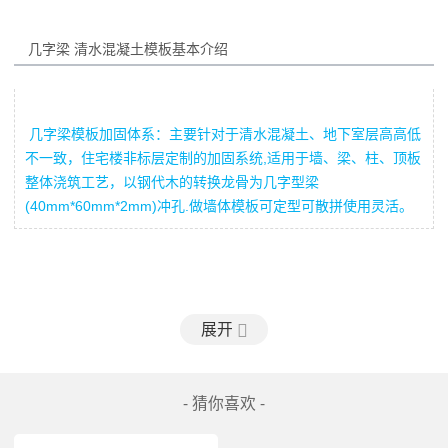
几字梁 清水混凝土模板
几字梁模板加固体系：主要针对于清水混凝土、地下室层高高低
不一致，住宅楼非标层定制的加固系统
,适用于墙、梁、柱、顶板
整体浇筑工艺，以钢代木的转换龙骨为几字型梁
(40mm*60mm*2mm)冲孔.做墙体模板可定型可散拼使用灵活。
几字梁 清水混凝土模板
展开
- 猜你喜欢 -
主要组合构件：背楞、钩头螺栓、阴角芯带、直芯带、阳角斜拉
座、
D15螺杆螺母、背楞连接件、钢销、穿墙螺栓等。