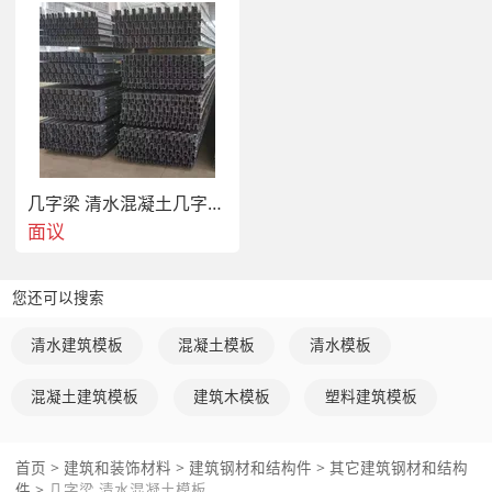
几字梁 清水混凝土模板
几字梁 清水混凝土几字梁模板在美术馆施工应用
1、通用性：规格尺寸标准化，安拆简单方便、提高了施工效
面议
率，周转次数高，减少了材料用量，适用于各种剪力墙、框剪结
构、框架结构、墙连柱、大型地下停车场等。
您还可以搜索
清水建筑模板
混凝土模板
清水模板
2、成模效果好：重量质量轻，耐腐蚀，既能保证混凝土成型效
果，又方便搬运，节省人力。结构实体实测实量达标率轻松实现
混凝土建筑模板
建筑木模板
塑料建筑模板
97%以上。
首页
>
建筑和装饰材料
>
建筑钢材和结构件
>
其它建筑钢材和结构
件
>
几字梁 清水混凝土模板