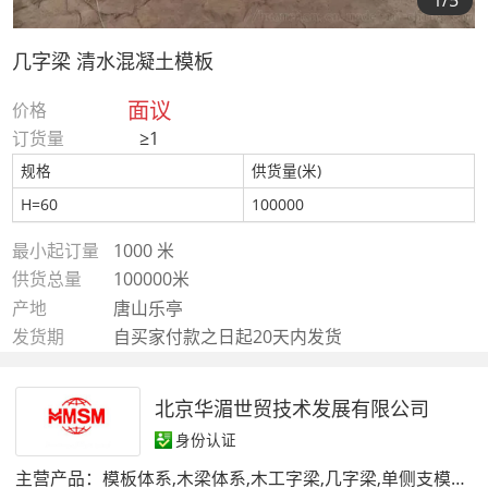
1
/5
几字梁 清水混凝土模板
面议
价格
订货量
≥1
规格
供货量(米)
H=60
100000
最小起订量
1000 米
供货总量
100000米
产地
唐山乐亭
发货期
自买家付款之日起20天内发货
北京华湄世贸技术发展有限公司
身份认证
主营产品：
模板体系,木梁体系,木工字梁,几字梁,单侧支模架,顶板体系,柱模体系,脚手架,建筑木方