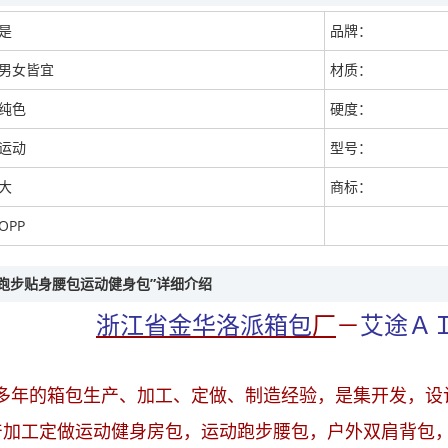
是
品牌：
男女皆宜
材质：
纯色
硬度：
运动
型号：
大
商标：
OPP
尚跑步贴身腰包运动健身包”详细介绍
浙江省金华洛派箱包
厂
－
艾途Ａ
多年的箱包生产、加工、定做、制造经验，是集开发，设
加工定做运动健身房包，运动跑步腰包，户外双肩背包，