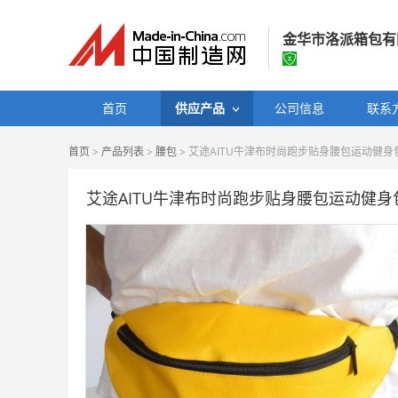
金华市洛派箱包有
金华市洛派箱包
首页
供应产品
公司信息
联系
经营模式：
生产制
首页
>
产品列表
>
腰包
> 艾途AITU牛津布时尚跑步贴身腰包运动健身
所在地区：
浙江省
认证信息：
工
艾途AITU牛津布时尚跑步贴身腰包运动健身