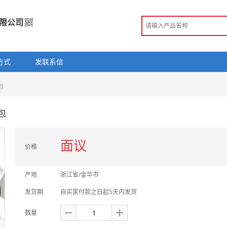
限公司
有限公司
方式
发联系信
造
包
 金华市
商注册信息
包
手机访问展示厅
面议
价格
产地
浙江省/金华市
发货期
自买家付款之日起5天内发货
数量