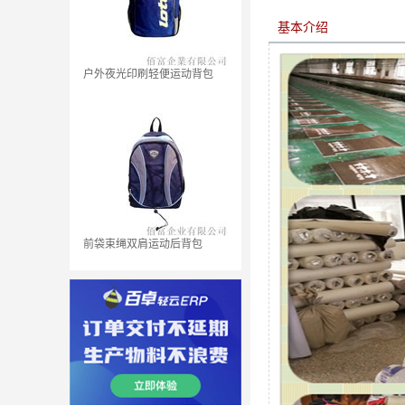
基本介绍
户外夜光印刷轻便运动背包
前袋束绳双肩运动后背包