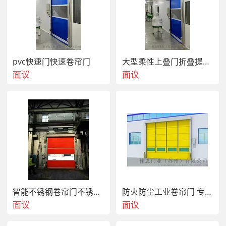
门体使用有弹性而坚韧的专用高密度聚氯乙烯涂层织物软帘，实现了
门体的高速开闭（比钢质卷帘门的速度要高约20倍），  程度的缩短
了通道出入口的开放时间，不仅提高了车间内部空调的效率还能将车
间外部异物混入率控制在最小限度。
pvc快速门快速卷帘门
大型柔性上叠门折叠提升门
面议
面议
卷帘门防爆电机,防火隔热卷帘门，大大提高工作效率。为实现  、卫
生、节能的工作环境，为提高产品质量作出贡献。
3、【卷帘门防爆电机,防火隔热卷帘门】控制方式：
 地磁感应式，当机车进入地磁感应区内（对人无感应），快速卷帘
门自行开启。
 雷达感应式，当人/车进入雷达探测区内（感应移动物体），快速卷
帘门自行开启。
 手动按钮式，当人到达快速卷帘门指定位置，伸手按下上升按钮
智能不锈钢卷帘门不锈钢卷帘门
防火防尘工业卷帘门 专业打造快速门
时，门体将快速开启。
面议
面议
 手动遥控式，当人员进入有效区域内（30米），按下遥控器开门按
钮控制快速卷帘门打开。