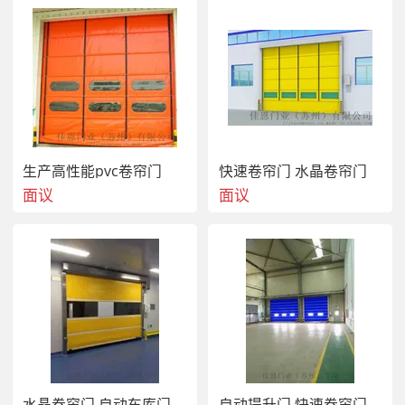
 手动拉绳式，拉绳开关预置在门洞前方位置，卷帘门防爆电机,防火
隔热卷帘门，人到达开关预置后拉动开关开启快速卷帘门。
 联动互锁式，快速卷帘门与快速卷帘门之间可实现联动或互锁。
 门禁密码式，用于防止随意进出的工作环境，进入人员可依据员工
卡、指纹、密码等进入。
 以上控制方式快速卷帘门当人经过后，卷帘门防爆电机,防火隔热卷
帘门，门体均会在设定时间内自行关闭。 
生产高性能pvc卷帘门
快速卷帘门 水晶卷帘门
面议
面议
4、【卷帘门防爆电机,防火隔热卷帘门】产品用途
卷帘门防爆电机,防火隔热卷帘门，使用于中小尺寸的内部门，高频
率物流通道使用。铝制防风型材与挺括的织物门帘不仅美观和牢固，
而且可承受较大负荷。织物门帘与可视窗材料均可替换，能分隔不同
温度区，防止空气对流，保证室内恒温、防虫防尘。
 适用环境：
 X车间外部。
 X高频率进出的通道。
 X对卫生环境要求高的行业。
水晶卷帘门 自动车库门
自动提升门 快速卷帘门