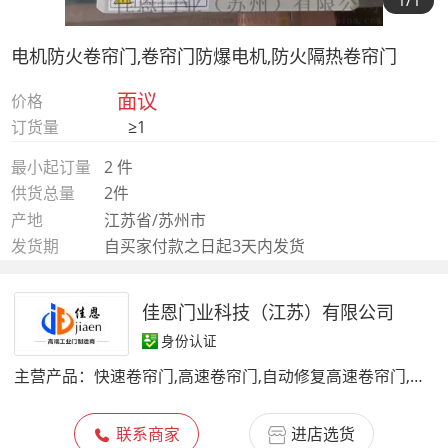
1
/1
电机防火卷帘门,卷帘门防爆电机,防火隔热卷帘门
面议
价格
订货量
≥1
最小起订量
2 件
供货总量
2件
产地
江苏省/苏州市
发货期
自买家付款之日起3天内发货
佳恩门业科技（江苏）有限公司
身份认证
主营产品：
快速卷帘门,高速卷帘门,自动修复高速卷帘门,冷库自动修复高速卷帘门,硬质高速卷帘门,工业提升门,工业滑升门,防火卷帘门,机械式门封,海绵式门封,充气式门封,固定式登车桥
联系商家
进店选货