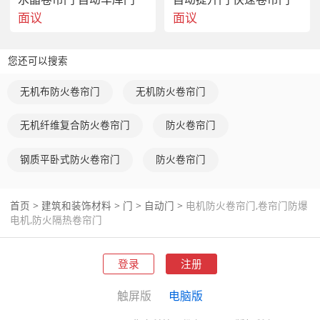
 X轻工业、食品业、电子行业、包装印刷、  、仓储、超市、汽车、
面议
面议
制造业等。 
您还可以搜索
5、【卷帘门防爆电机,防火隔热卷帘门】技术参数：
 外观：高强度抗氧化铝合金门框120×130mm，银白色，符合6063-T6
无机布防火卷帘门
无机防火卷帘门
标准，卷帘门防爆电机,防火隔热卷帘门，冷扎板静电喷涂门罩、机
箱。
无机纤维复合防火卷帘门
防火卷帘门
 动力性能：德国SEW刹车制动马达，功率0.75-1.5KW,电源
220V/380V，制动电压220V
钢质平卧式防火卷帘门
防火卷帘门
 控制系统：进口微电脑变频控制电箱。
 控制电压：  低压 24VDC。
 开启速度：开启0.8-1.5m/秒/关闭 0.6-1.2m/秒（变频可调速）。
首页
>
建筑和装饰材料
>
门
>
自动门
>
电机防火卷帘门,卷帘门防爆
 门帘材料：进口高密度聚脂纤维表面镀膜处理，厚度0.8mm-
电机,防火隔热卷帘门
1.5mm，颜色可选择。
 拉伸强度：5700/5100N/5cm,撕裂强度900/80N。
 防火级别：德国标准MZD/NBL难燃。
登录
注册
 使用温度：-10℃+70℃/超耐寒区域-40℃。
触屏版
电脑版
 透明视窗：进口PVC透明水晶软板，厚度1.5mm，长方形。
 抗风材料：抗压型铝合金抗风肋条，分段连接，更换方便。