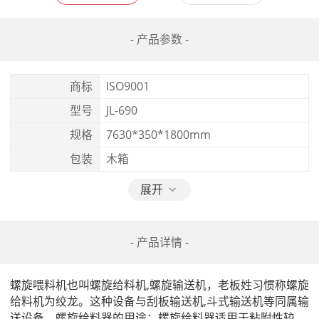
- 产品参数 -
商标
ISO9001
型号
JL-690
规格
7630*350*1800mm
包装
木箱
展开
- 产品详情 -
螺旋喂料机也叫螺旋给料机,螺旋输送机，老板姓习惯称螺旋
给料机为绞龙。这种设备与刮板输送机,斗式输送机等同属输
送设备。螺旋给料器的用途：螺旋给料器适用于粘附性较