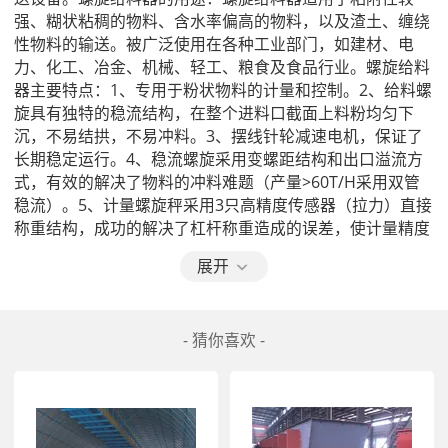
强、糊状粘稠的物料、含水率偏高的物料，以及渣土、缠绕
性物料的输送。被广泛使用在各种工业部门，如建材、电
力、化工、冶金、机械、轻工、粮食及食品行业。螺旋给料
器主要特点：1、专用于粉状物料的计量和控制。2、给料螺
旋具有独特的稳流结构，在整个进料口截面上料粉均匀下
沉，不易结拱，不易冲料。3、摆线针轮减速电机，保证了
长期稳定运行。4、稳流螺旋采用变螺距结构和出口溢流方
式，有效的解决了物料的冲料难题（产量>60T/H采用双管
稳流）。5、计量螺旋秤采用3只高精度传感器（拉力）直接
称重结构，成功的解决了杠杆称重造成的误差，使计量精度
大为提高。6、密封结构，减少粉尘外扬。螺旋给料器除以
展开
上特点外还具有输送效率高，工作    ，结构简单，功能完
备、密封性好、噪音小和外形美观等特点。本公司专业设计
制造螺旋给料器，可以为客户提供  解决方案，本公司还可
- 猜你喜欢 -
以生产螺旋杆（绞龙杆），螺旋叶片（绞龙叶片）。沈阳江
龙机械制造有限公司以  的技术，  的产品，永恒的信誉竭诚
为您服务。沈阳江龙机械制造有限公司联系人：赵女士
QQ:1735200021邮箱：1735200021@公司电话：024-
85718940网址：