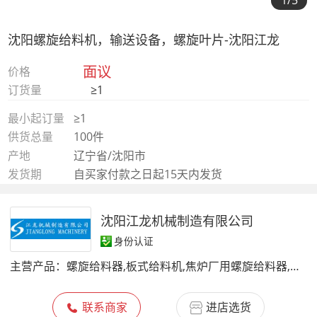
1
/5
沈阳螺旋给料机，输送设备，螺旋叶片-沈阳江龙
面议
价格
订货量
≥1
最小起订量
≥1
供货总量
100件
产地
辽宁省/沈阳市
发货期
自买家付款之日起15天内发货
沈阳江龙机械制造有限公司
身份认证
主营产品：
螺旋给料器,板式给料机,焦炉厂用螺旋给料器,矿山输送设备
联系商家
进店选货