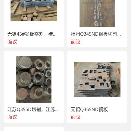
购须知借边切割是节省切割耗材有效的方法。我厂直线边的
零件还是挺多的，如抽油机游梁的侧板、顶板和底板，底座
筒体的侧板等。使用计算机编程技术，合理的运用借边切割
方法，仅一次穿孔，就完成多个零件的连续切割，提高了生
产效率的同时，也为我厂创下的经济效益。
无锡45#钢板零割，碳板切割
扬州Q345ND钢板切割，高强板零割
面议
面议
江苏Q355D切割，江苏切割厂
无锡Q355ND钢板
面议
面议