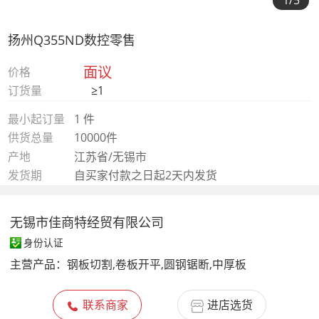
1
/5
扬州Q355ND数控零售
面议
价格
订货量
≥1
最小起订量
1 件
供货总量
10000件
产地
江苏省/无锡市
发货期
自买家付款之日起2天内发货
无锡市佳商特经贸有限公司
身份认证
主营产品：
钢板切割,卷板开平,圆钢锯断,中厚板
联系商家
进店选货