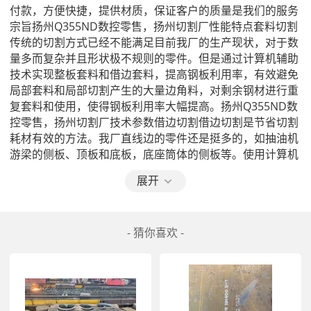
付款，方便快捷，提供材质，保证客户的质量是我们的服务
宗旨扬州Q355ND数控零售，扬州切割厂性能特点套料切割
传统的切割方式已经不能满足目前我厂的生产现状，对于数
量多而复杂并且形状极不规则的零件。但是通过计算机辅助
技术实现整板套料和借边套料，提高钢板利用率，有效避免
局部套料和局部切割产生的大量边角料，对剩余钢材进行重
复套料和使用，使得钢板利用率大幅提高。扬州Q355ND数
控零售，扬州切割厂技术参数借边切割借边切割是节省切割
耗材有效的方法。我厂直线边的零件还是挺多的，如抽油机
游梁的侧板、顶板和底板，底座筒体的侧板等。使用计算机
编程技术，合理的运用借边切割方法，仅一次穿孔，就完成
展开
多个零件的连续切割，提高了生产效率的同时，也为我厂创
下的经济效益。扬州Q355ND数控零售，扬州切割厂使用说
明减少穿孔的起点到零件之间的距离刚开始使用数控火焰切
- 猜你喜欢 -
割机时，由于不熟悉操作情况，将穿孔起点的距离为10-
15mm，后随着使用时间的变长，我们发现将穿孔起点到需
要切割的零件之间的距离定为割嘴的直径到半径就可以，一
般为3-4mm即可。这样操作可以减少穿孔和预热时间以及
降低氧气的使用量。扬州Q355ND数控零售，扬州切割厂采