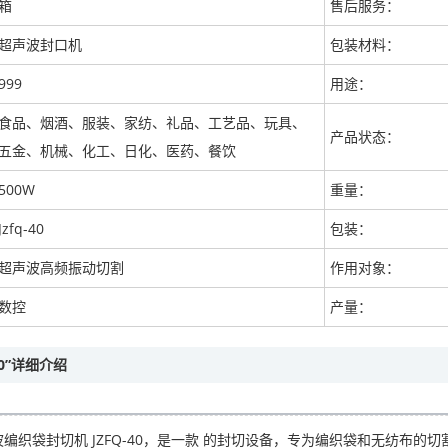
箱
售后服务：
超声波封口机
包装材料：
999
用途：
食品、烟酒、服装、家纺、礼品、工艺品、玩具、
产品状态：
五金、机械、化工、日化、医药、餐饮
500W
重量：
Jzfq-40
包装：
超声波高频振动切割
作用对象：
数控
产量：
40”详细介绍
织袋封切机 JZFQ-40，是一款 的封切设备，专为编织袋和无纺布的切割