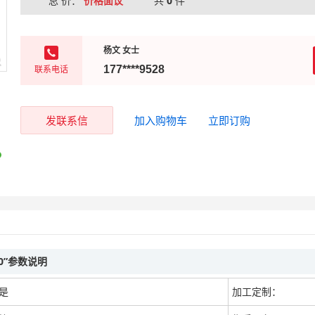
总 价：
价格面议
共
0
件
杨文 女士
联系电话
177****9528
发联系信
加入购物车
立即订购
40”参数说明
是
加工定制：