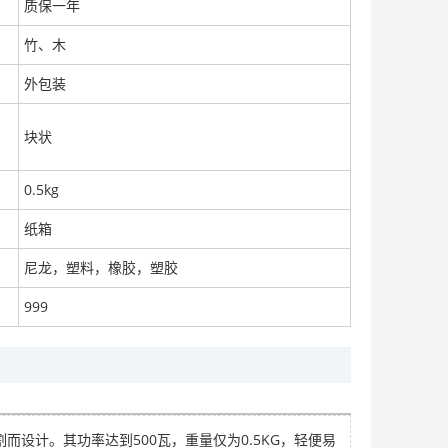
质保一年
竹、木
外包装
厂家直销水阻柜 450kw/10kv软启动柜
面议
块状
0.5kg
纸箱
超声波干燥剂颗粒【三边封包装机】蒙脱石/硅胶封口机
尼龙，塑料，橡胶，塑胶
面议
999
供应意大利WAIRCOM USB/02450 交流24V线圈 EK/UDS系列专用
而设计。其功率达到500瓦，重量仅为0.5KG，轻便易
面议