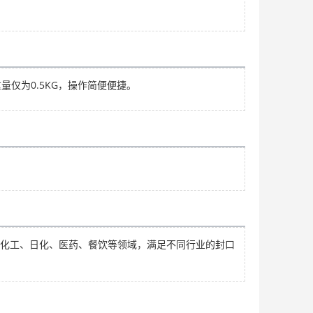
量仅为0.5KG，操作简便便捷。
嵩钢254SMO 奥氏体不锈钢材料
面议
铝镁锰板金属屋面 防火 工业建筑屋面保温板
面议
化工、日化、医药、餐饮等领域，满足不同行业的封口