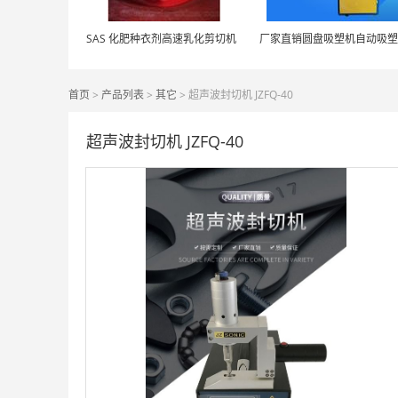
SAS 化肥种衣剂高速乳化剪切机
首页
>
产品列表
>
其它
> 超声波封切机 JZFQ-40
超声波封切机 JZFQ-40