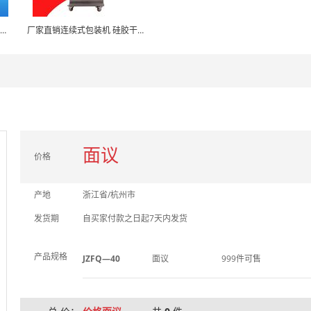
厂家直销圆盘吸塑机自动吸塑包装封口机
厂家直销连续式包装机 硅胶干燥剂颗粒包装机 自动连续式封口机
面议
价格
产地
浙江省/杭州市
发货期
自买家付款之日起7天内发货
产品规格
JZFQ—40
面议
999件可售