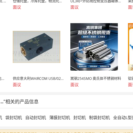
自动鸡眼机 慈溪云母片鸡眼机 鸡眼机
仓储托盘，冷库托盘，物流托盘，加重托盘，异型...
UL3R户外防雨控制变压器箱体一体机ACME
来
面议
面议
面
超声波干燥剂颗粒【三边封包装机】蒙脱石/硅胶...
供应意大利WAIRCOM USB/02450...
嵩钢254SMO 奥氏体不锈钢材料
面议
面议
面
..
”相关的产品信息
机
袋封切机
自动封切机
薄膜封切机
封切机
制袋封切机
全自动L型