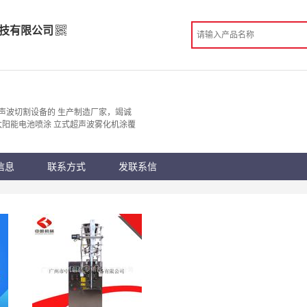
技有限公司
科技有限公司
造
声波切割设备的 生产制造厂家，竭诚
太阳能电池喷涂 立式超声波雾化机涂覆
 杭州市
份认证
手机访问展示厅
信息
联系方式
发联系信