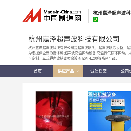
杭州嘉泽超声波科
杭州嘉泽超声波
杭州嘉泽超声波科技有限公司
经营模式：
生产制
杭州嘉泽超声波科技有限公司是超声波喷头，超声波喷涂设备，超
为您提供全新的嘉泽牌 超声波高温振动设备 高温氮气循环振动，
所在地区：
浙江省
可定制，立式超声波精密喷涂设备 JZPT-L200等系列产品。
认证信息：
身
首页
供应产品
诚信档案
公司