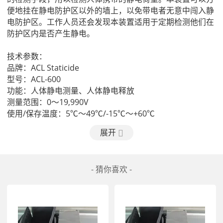
便地挂在静电防护区以外的墙上，以免带电者无意中闯入静
电防护区。工作人员还会发现本装置适用于定期检测他们在
防护区内是否产生静电。

技术参数：

品牌：ACL Staticide

型号：ACL-600

功能：人体静电测量、人体静电释放

测量范围：0～19,990V

使用/保存温度：5℃～49℃/-15℃～+60℃

相对度：	0％-90％RH

展开
测量精度：士5%

显示方式：液晶(LCD)显示

尺寸：145mm×90mm×33mm

- 猜你喜欢 -
电源：9V直流电或镍镉充电电池或交流变压器，在美国及海
外均通用

配置：仪器，两条连接线， 9V电池，工具箱，说明书，校
正证书
