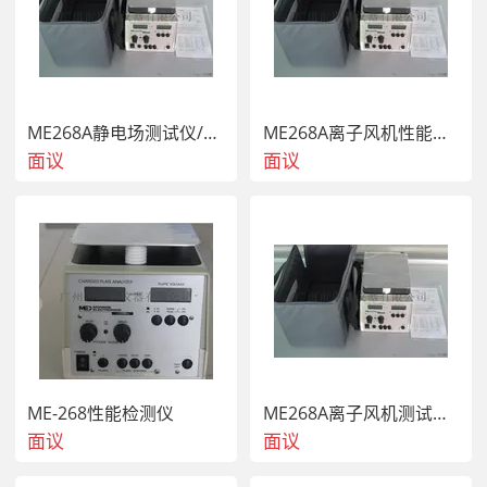
概述：

ACL-600静电放电检测仪是一种新型的、独特的、直观的检
测手段，用以检测人体携带的静电荷量。本装置可以方便地
挂在静电防护区以外的墙上，以免带电者无意中闯入静电防
护区。工作人员还会发现本装置适用于定期检测他们在防护
ME268A静电场测试仪/离子风机测试仪
ME268A离子风机性能检测仪
区内是否产生静电。

面议
面议
应用：

ACL-600静电放电检测仪既可用来检测人体所携带的静电
量，也可用来测量两个人之间的静电位差，以及验证腕带、
绕线、接地插头、专用地板、涂层、工作服、椅子等是否防
护有效。ACL-600静电检测表是一种性能可靠、简便好用的
静电指示器，可以保护您宝贵的设备免受静电危害，从而节
省资金。为了保证测量的精度, 重要的为了使工作人员放电
至  界限以下，ACL-600静电检测表必须接地使用。接触测
量，然后观察液晶显示给出的正、负两极在0～19,990伏间
的静电电压值。该仪表在一直保持“打开”的状态下，一块电
ME-268性能检测仪
ME268A离子风机测试仪操作说明
池可使用6个月。每12个月需校准一次。

面议
面议
校准步骤：
