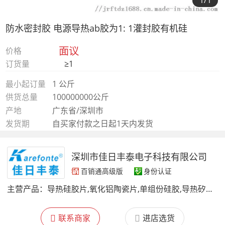
1
/1
防水密封胶 电源导热ab胶为1: 1灌封胶有机硅
面议
价格
订货量
≥1
最小起订量
1 公斤
供货总量
100000000公斤
产地
广东省/深圳市
发货期
自买家付款之日起1天内发货
深圳市佳日丰泰电子科技有限公司
百销通高级版
身份认证
主营产品：
导热硅胶片,氧化铝陶瓷片,单组份硅胶,导热矽胶布,氮化铝陶瓷片,碳化硅陶瓷片,散热硅脂,导热灌封胶,NFC铁氧体片,吸波材料,导热双面胶,矽胶帽套/管
联系商家
进店选货