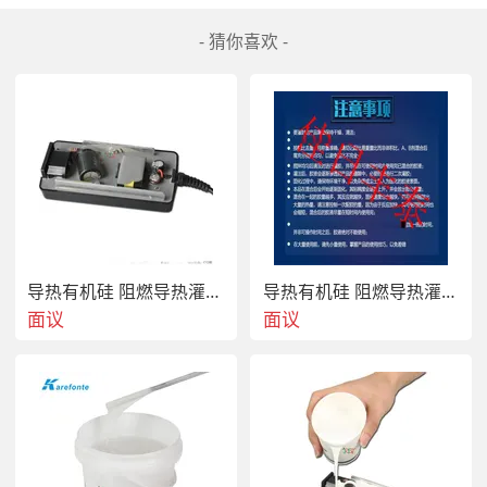
- 猜你喜欢 -
1.
可操作时间：在室温条件下，可操作时间在
240分钟内，特别利于自动生产线上的使用，提高
工作效率、节约生产成本
。
2.
操作简单方便：可选择人工施胶或机械施胶；无需使用其它底涂剂
；
粘接材料广泛
，
可以应用
于
PC(Poly-carbonate)、ABS、PP、PVC等材料及金属类的表面
。
导热有机硅 阻燃导热灌封胶
导热有机硅 阻燃导热灌封胶 导热0.8w，灌封胶
面议
面议