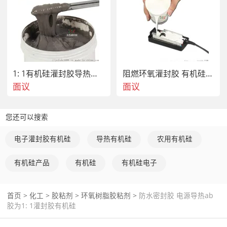
3.
具有优异的电气特性：具有优异的绝缘、导热、散热、抗震、耐电晕、防漏电和耐化学介质性
能，因此对于电子
、
电器等产品能提供保护，密封和绝缘的功能
；
耐高低温、抗老化性好。固化
后在在很宽的温度范围（
-60～200
℃
）内保持橡胶弹性
；
固化过程中不收缩，固化后形成韧性弹
1: 1有机硅灌封胶导热电源硅胶电子元器件固定胶
阻燃环氧灌封胶 有机硅灌封胶 导热灌封胶
性体
,吸收振动及激震，抗冲击性好具有
，
良好及缓冲效果
，
对电子
、
电器、玻璃等易碎品提供
面议
面议
耐震荡冲击及可靠性
。
您还可以搜索
4.
耐侯性强：抗紫外线，耐老化，抗臭氧，防潮、防水，耐盐雾、霉菌等，能在恶劣的自然环境
电子灌封胶有机硅
导热有机硅
农用有机硅
有机硅产品
有机硅
有机硅电子
首页
>
化工
>
胶粘剂
>
环氧树脂胶粘剂
>
防水密封胶 电源导热ab
胶为1: 1灌封胶有机硅
中工作
。