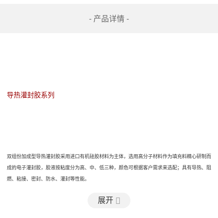
- 产品详情 -
导热灌封胶系列
双组份加成型
导热
灌封胶采用进口有机硅胶材料为主体，选用高分子材料
作
为填充料精心研制而
成的电子灌封胶，胶液按粘度分
为
高、中、低三种，颜色可根据客户需求
来
选配
；
具有导热、阻
燃、粘接、密封、
防水、
灌封等性能
。
展开
【双组份有机硅灌封胶特点】