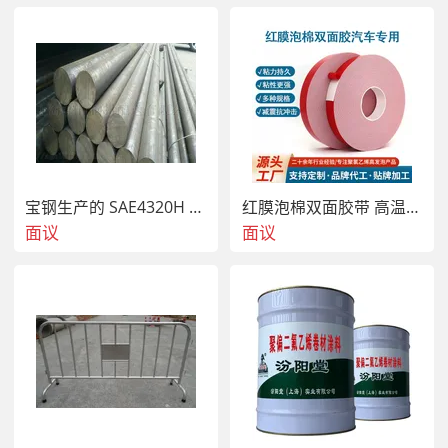
是在灌化学浆时不跑浆。6、灌浆：使用高压灌浆机向灌浆
孔内灌注化学灌浆料。立面灌浆顺序为由下向上；平面可从
一端开始，单孔逐一连续进行、当相邻孔开始出浆后，保持
压力3-5分钟，即可停止本孔灌浆，改注相邻灌浆孔。7、拆
嘴：灌浆完毕，确认不漏即可去掉或敲掉外露的灌浆嘴。清
理干净已固定化的溢漏出的灌浆液。8、封口：用快干水泥
对灌浆口的修补、封口处理。9、防水：用聚氨酯类防水材
料将化学灌浆部分涂三遍（底涂、中涂、面涂）以作表面防
水处理。若是铁路公路隧道，有排水沟系统的地下工程，我
宝钢生产的 SAE4320H 中碳低合金渗碳钢
红膜泡棉双面胶带 高温防水 汽车玻璃金属用
们在边墙的收缩缝上还采用排水的方案，使堵在顶部砼或其
面议
面议
他不规则裂缝里的水排到排水沟系统中使堵的水有出处，减
少水在其他地方再出现渗漏的可能，一般的采用四、无管空
腔排水的方案：1、沿着裂缝或裂纹人工凿槽（8cm-10cm
深×6cm-8cm宽），尽量保证槽内圆滑。2、处理槽内浮尘
(灰)，是为了保证新旧砼的结合 紧密，不会因有浮尘（灰）
再出现渗漏。3、用化学材料拌合水泥成为快干砼（塑胶
泥），采用人工抽管法缝成无管空腔，保证渗漏水裂隙缝和
此无管空腔完全相通（此工艺为本公司独特施工工艺）。
4、再在表面涂刷一层改性聚胺酯以防裂渗水，此胶在干燥