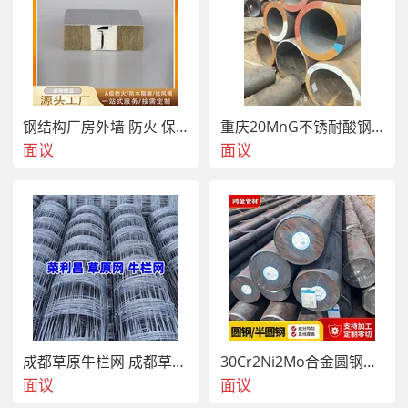
程带水作业施工。5、混凝土结构、冷却塔凉水塔循环通
道、管道、污水处理池工程渗漏水处理堵漏施工。6、船坞
堵漏、涵洞堵漏、沉井堵漏、水泵房堵漏、大坝堵漏、桥
面、屋面、隧洞、取排水工程渗漏水防渗治理堵漏施工。
7、地下室堵漏、水利工程的水库坝体灌浆，输水隧道裂缝
堵漏、防渗，坝体混凝土裂缝的防渗补强。三、高压灌浆堵
钢结构厂房外墙 防火 保温隔热 建筑外墙
重庆20MnG不锈耐酸钢管22-426可开专票
漏的施工方法高压化学灌浆堵漏施工应由受过专业的人员且
面议
面议
有专业施工设备的施工队伍进行施工。1、清理：详细检
查、分析渗漏情况，确定灌浆孔位置及间距。清理干净需要
施工的区域，凿除砼表面析出物，确保表面干净、润湿。
2、钻孔：使用电锤等钻孔工具沿裂缝两则进行钻孔，钻头
直径为14mm，钻孔角度宜≤45°，钻头深度≤结构厚度的
2/3，钻孔必须穿过裂缝。但不得将结构打穿（壁后灌浆除
外）钻孔与裂缝贯穿相交深度≤1/2结构厚度。钻孔间距
20cm-60cm。3、洗缝：用高压机以6MPa的压力向灌浆嘴
内注入洁净水，观察出水点情况，并将缝内粉尘处理干净。
4、埋嘴：在钻好的孔内安装灌浆嘴（又称之为止水针
头），针头后带膨胀橡胶，并用专用内六角扳手拧紧，使灌
成都草原牛栏网 成都草原网厂家 成都草原编结网
30Cr2Ni2Mo合金圆钢GCr15轴承圆钢
浆嘴周围与钻孔之间无空隙，不漏水。5、封缝：将洗缝时
面议
面议
出现渗水的裂缝表面用环氧类快干水泥进行封闭处理，目的