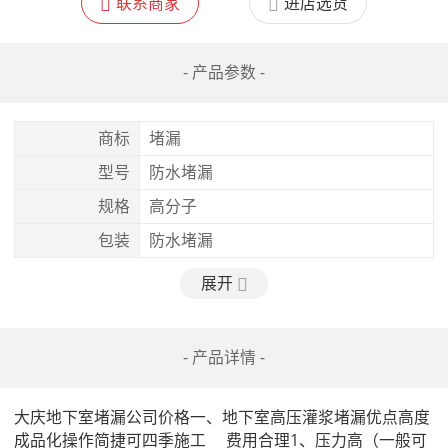
联系商家
进店选货
- 产品参数 -
商标
堵漏
型号
防水堵漏
规格
高分子
包装
防水堵漏
展开
- 产品详情 -
大庆地下室堵漏公司价格一、地下室高压灌浆堵漏优点高度
成品化操作简捷可四季施工     费用合理1、压力高（一般可