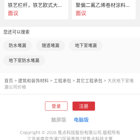
后像橡胶一样附着在封好槽的表面，有一定的延伸性，防止
铁艺栏杆，铁艺欧式大门，铁马栏杆
聚偏二氟乙烯卷材涂料，可修复防水防腐层的破损部分。
缝因其他外部原因开裂，或沉降缝的正常沉降变形，起到防
面议
面议
护的作用，尤其适用于沉降缝和涵洞的动态缝，伸缩率
300%。5、基本恢复表面的原砼平整度和颜色或涂料磁砖
等。通过以上五个步骤，能确保不会现渗漏水。通过以上的
您还可以搜索
方案可以  解决地下工程漏。东方堵漏公司特色：对外施工
方便迅速，不论工程大小，承包方法灵活，可双包也可单
防水堵漏
隧道堵漏
地下室堵漏
包，千方百计为您精打细算，把费用压在  度，让节约的资
金投入生产，欢迎新老用户合作咨询！大庆地下室堵漏公司
地下室防水堵漏
价格
首页
>
建筑和装饰材料
>
工程承包
>
其它工程承包
>
大庆地下室堵
漏公司价格
登录
注册
触屏版
电脑版
Copyright © 2026 焦点科技股份有限公司.版权所有
江苏省南京市浦口区丽景路7号焦点科技大厦