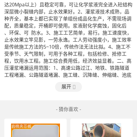
达20Mpa以上）且稳定可靠，可让化学浆液完全进入砼结构
深层微小裂缝内部，止水效果好。2、灌浆液技术成熟，品
种齐全，基本上都已实现了单组份成品化生产，不需现场调
配，质量稳定，开桶即可使用。浆液耐化学腐蚀，固化后  
、环保、可  防水。3、施工工艺简单，易行。施工速度快，
止水效果立竿见影，一劳永逸。工人劳动强度小，施工效率
是传统施工方法的5~10倍，传统作法无法比拟。4、施工不
受季节、天气限制，可用于各种工程，包括检修、抢修工
程，饮用水工程。施工综合费用低，经济效益显着。二、高
压灌浆堵漏运用范围：1、高速公路过江、地铁、铁路隧道
工程堵漏、公路隧道堵漏、施工缝、沉降缝、伸缩缝、池底
裂缝渗漏水防水堵漏施工。2、地下室堵漏、地下基础建筑
展开
工程、地铁工程、酒池、游泳池、人防工程、污水处理池、
地下室堵漏等混凝土结构渗漏水堵漏施工。3、矿井堵漏、
电梯井堵漏、井筒防水堵漏、巷道堵漏、地下室、地下车
- 猜你喜欢 -
库、电缆沟、地下通道、热力管道、基坑、涵洞、电梯井等
各类地下工程渗水堵漏施工。4、蓄水池、储水池、酸碱
池、生化池、水池、酒槽、电缆沟坑、电缆通道、矿井通
道、电梯井、基础坑工程施工缝渗漏水堵漏、地下室堵漏工